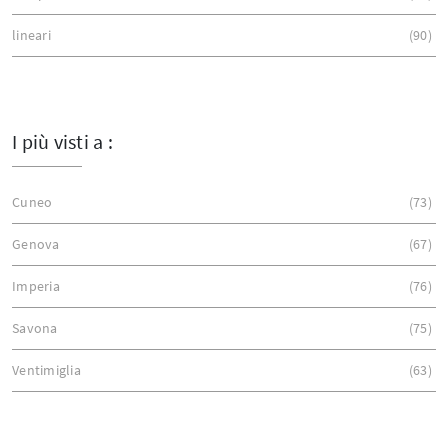
lineari
90
I più visti a :
Cuneo
73
Genova
67
Imperia
76
Savona
75
Ventimiglia
63