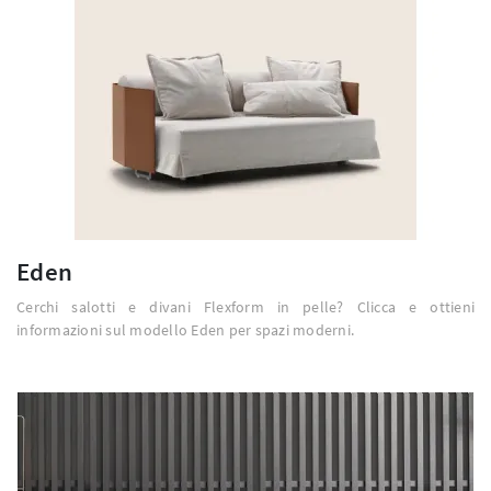
Eden
Cerchi salotti e divani Flexform in pelle? Clicca e ottieni
informazioni sul modello Eden per spazi moderni.