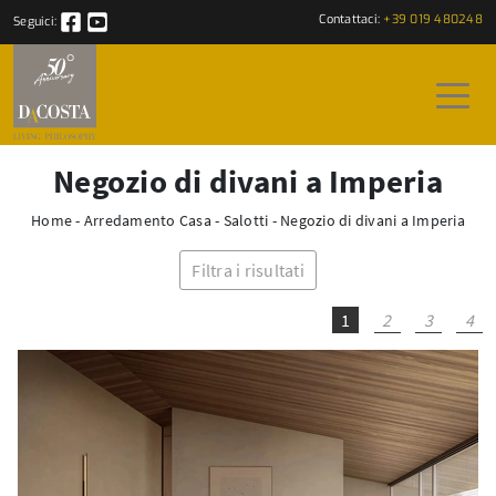
Contattaci:
+39 019 480248
Seguici:
Negozio di divani a Imperia
Home
-
Arredamento Casa
-
Salotti
-
Negozio di divani a Imperia
Filtra i risultati
1
2
3
4