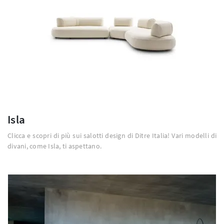
Isla
Clicca e scopri di più sui salotti design di Ditre Italia! Vari modelli di
divani, come Isla, ti aspettano.