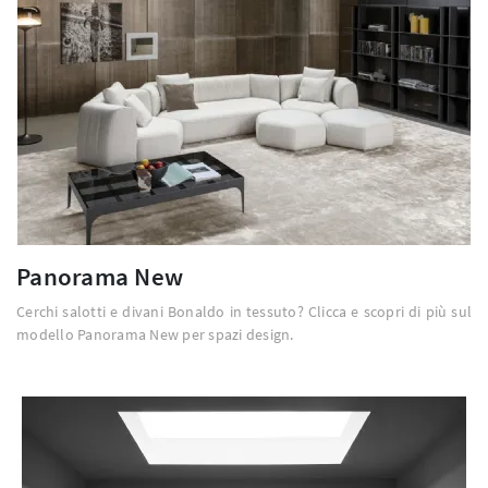
Panorama New
Cerchi salotti e divani Bonaldo in tessuto? Clicca e scopri di più sul
modello Panorama New per spazi design.