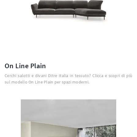
On Line Plain
Cerchi salotti e divani Ditre Italia in tessuto? Clicca e scopri di più
sul modello On Line Plain per spazi moderni.