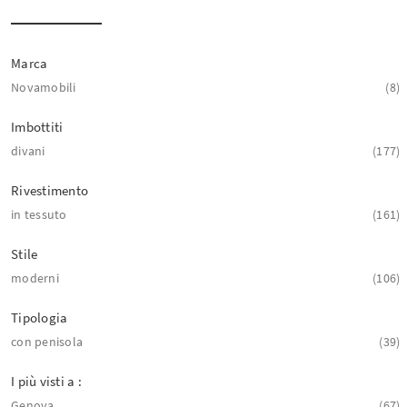
Marca
Novamobili
8
Imbottiti
divani
177
Rivestimento
in tessuto
161
Stile
moderni
106
Tipologia
con penisola
39
I più visti a :
Genova
67