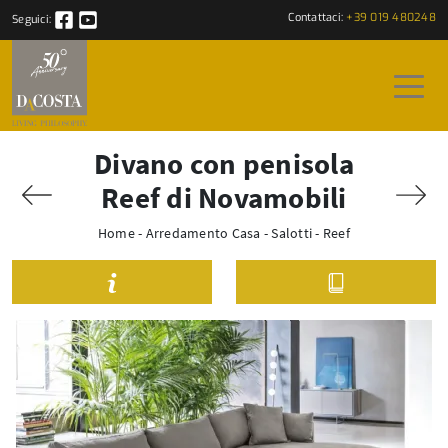
Contattaci:
+39 019 480248
Seguici:
Divano con penisola
Reef di Novamobili
Home
-
Arredamento Casa
-
Salotti
-
Reef