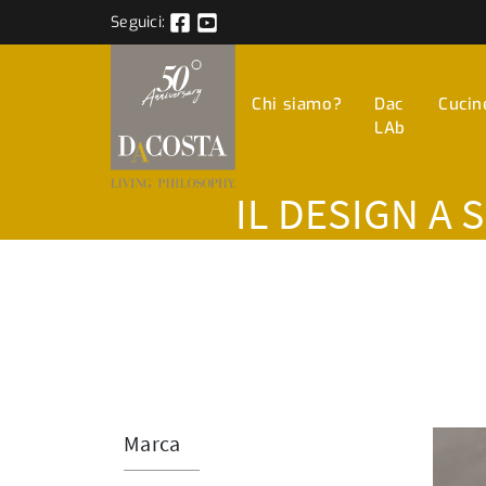
Seguici:
Chi siamo?
Dac
Cucin
LAb
IL DESIGN A 
Marca