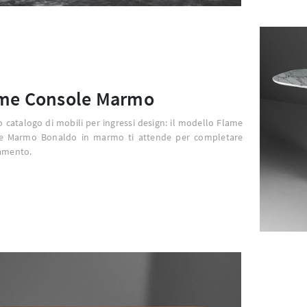
me Console Marmo
o catalogo di mobili per ingressi design: il modello Flame
e Marmo Bonaldo in marmo ti attende per completare
damento.