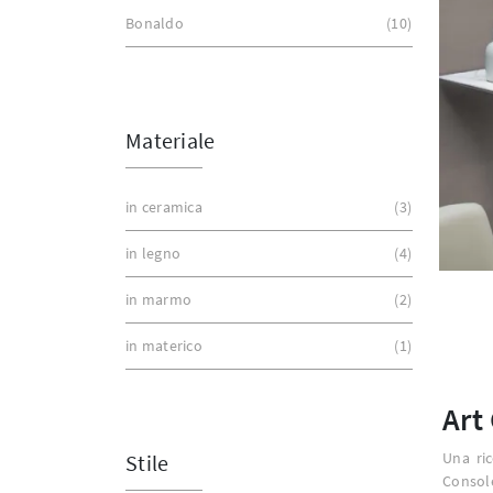
Bonaldo
10
Materiale
in ceramica
3
in legno
4
in marmo
2
in materico
1
Art
Una ric
Stile
Conso