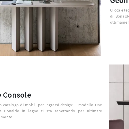
Clicca e l
di Bonald
ottimamen
 Console
o catalogo di mobili per ingressi design: il modello One
e Bonaldo in legno ti sta aspettando per ultimare
damento.