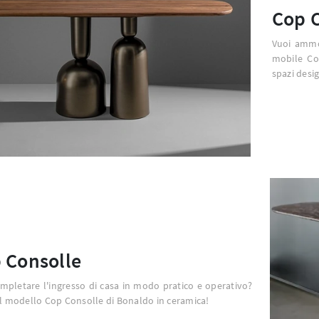
Cop 
Vuoi ammob
mobile Co
spazi desig
 Consolle
mpletare l'ingresso di casa in modo pratico e operativo?
il modello Cop Consolle di Bonaldo in ceramica!