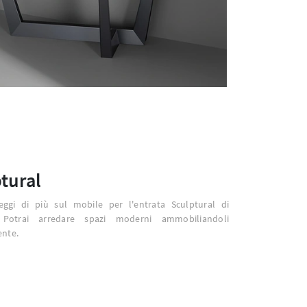
tural
leggi di più sul mobile per l'entrata Sculptural di
 Potrai arredare spazi moderni ammobiliandoli
ente.