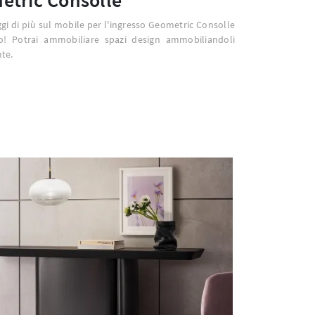
eggi di più sul mobile per l'ingresso Geometric Consolle
o! Potrai ammobiliare spazi design ammobiliandoli
te.