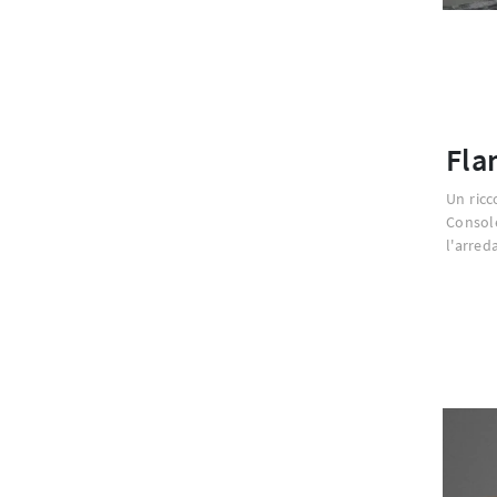
Fla
Un ricc
Consol
l'arre