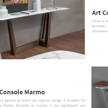
Art C
Clicca e l
Bonaldo!
ottimamen
 Console Marmo
ca gamma di mobili per ingressi design: il modello Art
le Marmo Bonaldo in marmo ti sta aspettando per