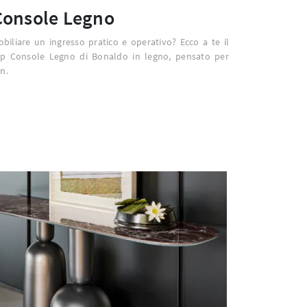
Console Legno
iliare un ingresso pratico e operativo? Ecco a te il
p Console Legno di Bonaldo in legno, pensato per
n.