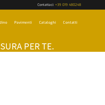
Contattaci:
+39 019 480248
rdino
Pavimenti
Cataloghi
Contatti
ISURA PER TE.