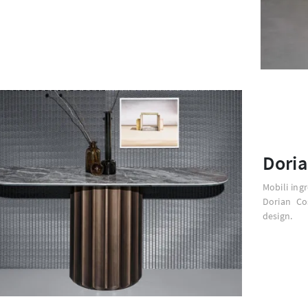
Doria
Mobili ing
Dorian Co
design.