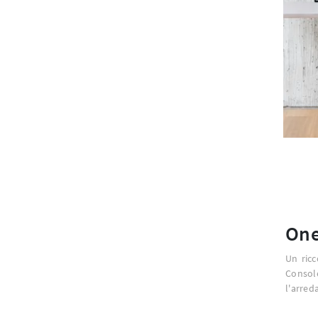
One
Un ricc
Consol
l'arre