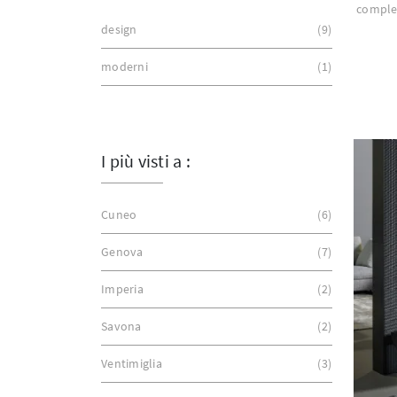
comple
design
9
moderni
1
I più visti a :
Cuneo
6
Genova
7
Imperia
2
Savona
2
Ventimiglia
3