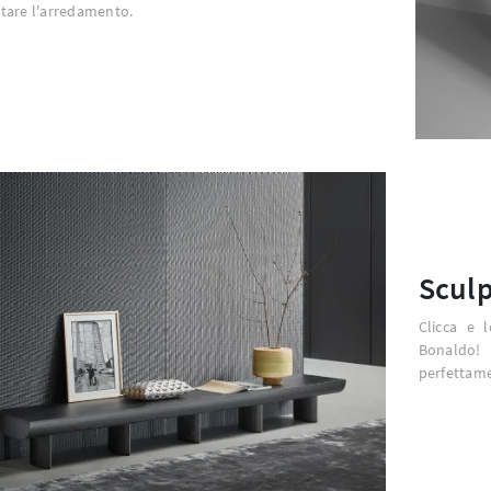
tare l'arredamento.
Sculp
Clicca e 
Bonaldo!
perfettam