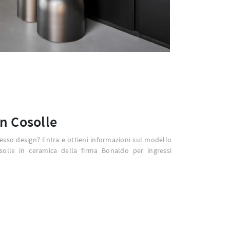
n Cosolle
resso design? Entra e ottieni informazioni sul modello
solle in ceramica della firma Bonaldo per ingressi