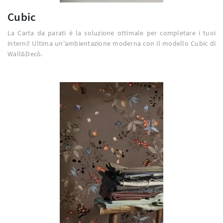
Cubic
La Carta da parati è la soluzione ottimale per completare i tuoi
interni! Ultima un'ambientazione moderna con il modello Cubic di
Wall&Decò.