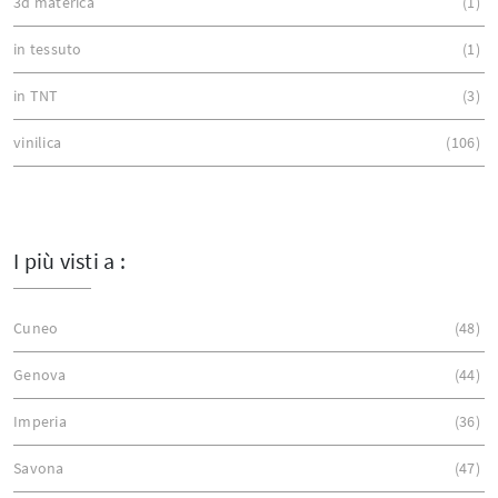
3d materica
1
in tessuto
1
in TNT
3
vinilica
106
I più visti a :
Cuneo
48
Genova
44
Imperia
36
Savona
47