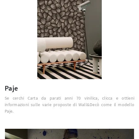
Paje
Se cerchi Carta da parati anni 70 vinilica, clicca e ottieni
informazioni sulle varie proposte di Wall&Decò come il modello
Paje.