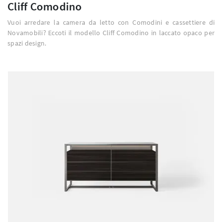
Cliff Comodino
Vuoi arredare la camera da letto con Comodini e cassettiere di
Novamobili? Eccoti il modello Cliff Comodino in laccato opaco per
spazi design.