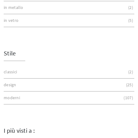
in metallo
2
in vetro
5
Stile
classici
2
design
25
moderni
107
I più visti a :