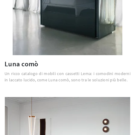
Luna comò
Un ricco catalogo di mobili con cassetti Lema: i comodini moderni
in laccato lucido, come Luna comò, sono tra le soluzioni più belle.