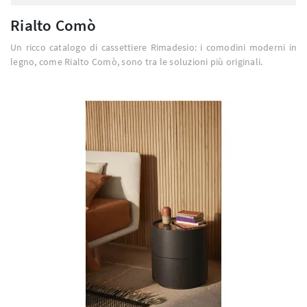
Rialto Comò
Un ricco catalogo di cassettiere Rimadesio: i comodini moderni in
legno, come Rialto Comò, sono tra le soluzioni più originali.