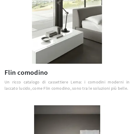
Flin comodino
Un ricco catalogo di cassettiere Lema: i comodini moderni in
laccato lucido, come Flin comodino, sono tra le soluzioni più belle.