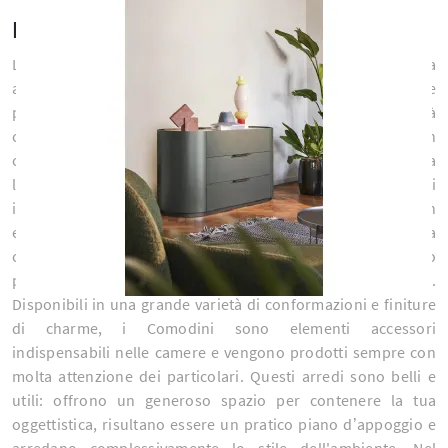
Negozio di Comodini
La zona notte è in assoluto lo spazio più intimo della nostra
abitazione: per creare un'atmosfera sempre distensiva e
piacevole, è imprescindibile l'acquisto degli arredi di qualità
che fanno al caso tuo. I vari tipi di Comodini disponibili in
commercio possono essere comprati secondo una precisa
linea stilistica o possono essere accostati a arredi realizzati
in finiture appositamente contrastanti. Il comodino è un
elemento molto amato nella zona notte: semplici da
collocare, questi arredi si abbinano a letti di ogni tipo
personalizzandoli e ultimandone le qualità pratiche.
Disponibili in una grande varietà di conformazioni e finiture
di charme, i Comodini sono elementi accessori
indispensabili nelle camere e vengono prodotti sempre con
molta attenzione dei particolari. Questi arredi sono belli e
utili: offrono un generoso spazio per contenere la tua
oggettistica, risultano essere un pratico piano d’appoggio e
arredano complessivamente lo stile dell'ambiente. Nel