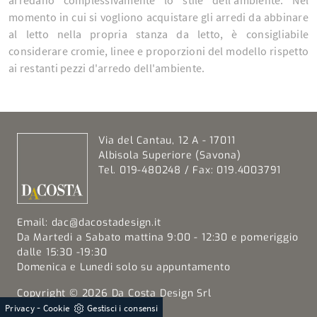
momento in cui si vogliono acquistare gli arredi da abbinare
al letto nella propria stanza da letto, è consigliabile
considerare cromie, linee e proporzioni del modello rispetto
ai restanti pezzi d'arredo dell'ambiente.
Via del Cantau, 12 A - 17011
Albisola Superiore (Savona)
Tel. 019-480248 / Fax: 019.4003791
Email:
dac@dacostadesign.it
Da Martedi a Sabato mattina 9:00 - 12:30 e pomeriggio
dalle 15:30 -19:30
Domenica e Lunedi solo su appuntamento
Copyright © 2026 Da Costa Design Srl
-
Partita Iva IT 00511400095
Privacy
Cookie
Gestisci i consensi