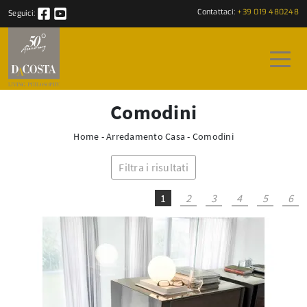
Contattaci:
+39 019 480248
Seguici:
Comodini
Home
-
Arredamento Casa
-
Comodini
Filtra i risultati
1
2
3
4
5
6