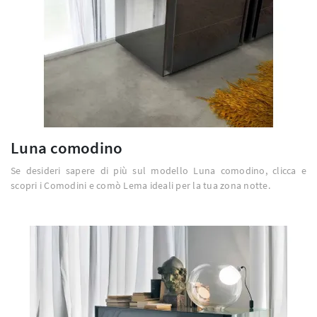
Luna comodino
Se desideri sapere di più sul modello Luna comodino, clicca e
scopri i Comodini e comò Lema ideali per la tua zona notte.