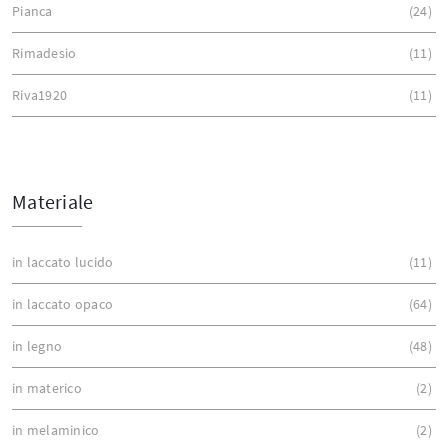
Pianca
24
Rimadesio
11
Riva1920
11
Materiale
in laccato lucido
11
in laccato opaco
64
in legno
48
in materico
2
in melaminico
2