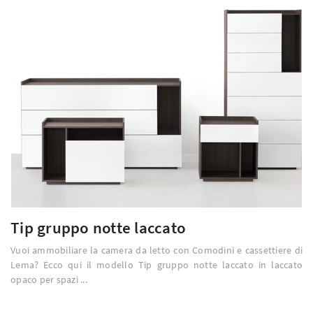
Tip gruppo notte laccato
Vuoi ammobiliare la camera da letto con Comodini e cassettiere di
Lema? Ecco qui il modello Tip gruppo notte laccato in laccato
opaco per spazi ...