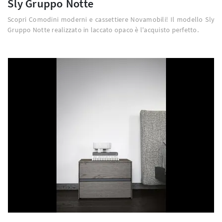
Sly Gruppo Notte
Scopri Comodini moderni e cassettiere Novamobili! Il modello Sly
Gruppo Notte realizzato in laccato opaco è l'acquisto perfetto.