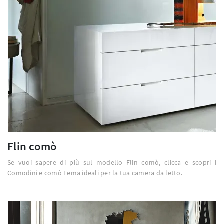
Flin comò
Se vuoi sapere di più sul modello Flin comò, clicca e scopri i
Comodini e comò Lema ideali per la tua camera da letto.