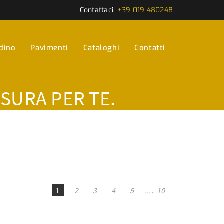
Contattaci:
+39 019 480248
rdino
Pavimenti
Cataloghi
Contatti
ISURA PER TE.
1
2
3
4
5
....
10