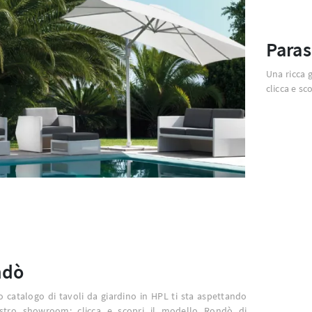
Paras
Una ricca 
clicca e sc
ndò
o catalogo di tavoli da giardino in HPL ti sta aspettando
stro showroom: clicca e scopri il modello Rondò di