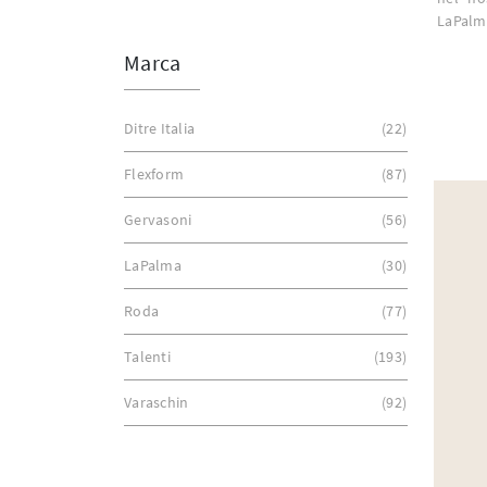
LaPalm
Marca
Ditre Italia
22
Flexform
87
Gervasoni
56
LaPalma
30
Roda
77
Talenti
193
Varaschin
92