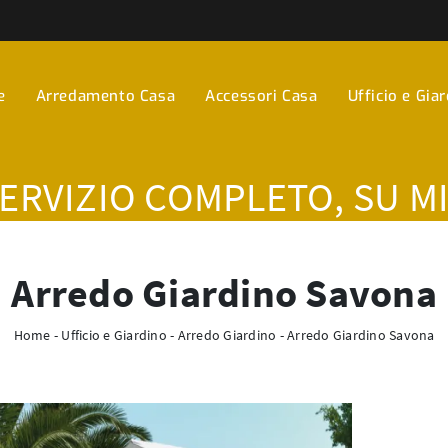
e
Arredamento Casa
Accessori Casa
Ufficio e Gia
SERVIZIO COMPLETO, SU M
Arredo Giardino Savona
Home
-
Ufficio e Giardino
-
Arredo Giardino
-
Arredo Giardino Savona