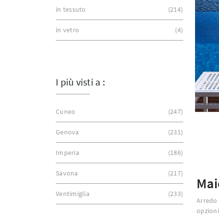
in tessuto
214
in vetro
4
I più visti a :
Cuneo
247
Genova
231
Imperia
186
Savona
217
Mai
Ventimiglia
233
Arredo 
opzioni