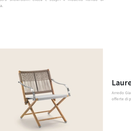
a.
Laur
Arredo Gia
offerte di