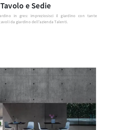
Tavolo e Sedie
ardino in gres: impreziosisci il giardino con tante
tavoli da giardino dell'azienda Talenti.