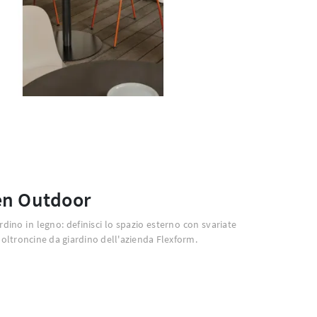
en Outdoor
rdino in legno: definisci lo spazio esterno con svariate
 poltroncine da giardino dell'azienda Flexform.