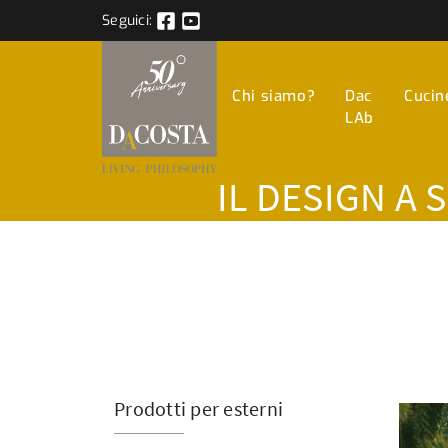
Seguici:
Chi siamo?
Dac
Cucin
LAb
IL DESIGN A 
Prodotti per esterni