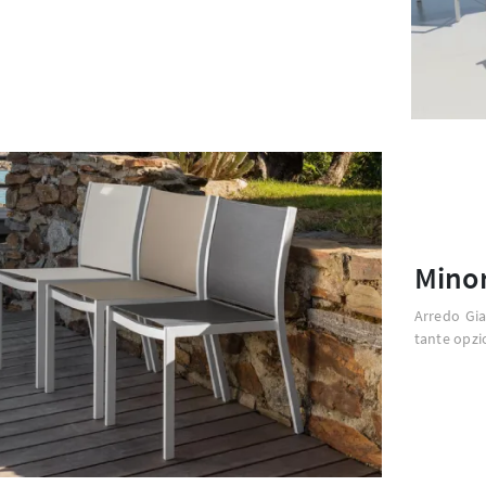
Minor
Arredo Gia
tante opzio