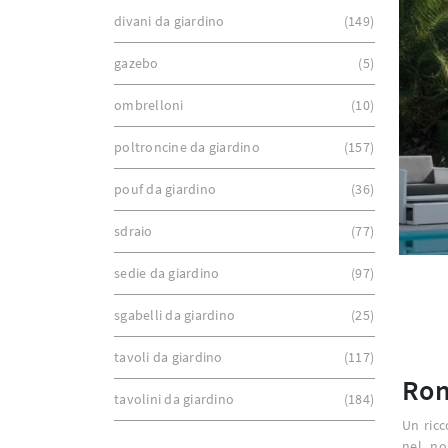
divani da giardino
149
gazebo
5
ombrelloni
10
poltroncine da giardino
157
pouf da giardino
36
sdraio
77
sedie da giardino
97
sgabelli da giardino
25
tavoli da giardino
117
Ro
tavolini da giardino
184
Un ricc
nel no