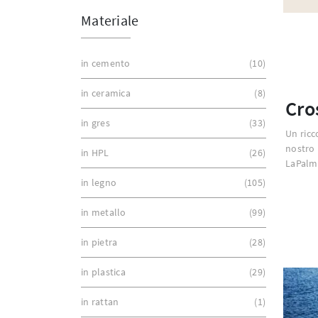
Materiale
in cemento
10
in ceramica
8
Cro
in gres
33
Un ricc
nostro
in HPL
26
LaPalm
in legno
105
in metallo
99
in pietra
28
in plastica
29
in rattan
1