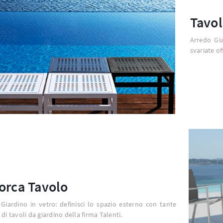
Tavol
Arredo Gia
svariate of
orca Tavolo
Giardino in vetro: definisci lo spazio esterno con tante
 di tavoli da giardino della firma Talenti.