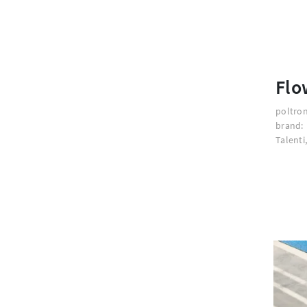
Flo
poltron
brand:
Talenti,