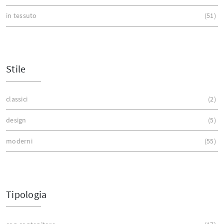
in tessuto
51
Stile
classici
2
design
5
moderni
55
Tipologia