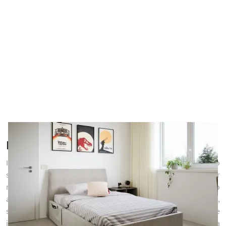
Negozio di Letti Singoli
In questo interno coabitano occupazioni diversificate: lo
svago, lo studio e il sonno che è fondamentale per
rigenerare le energie dei più piccoli. I Letti singoli devono
accompagnare i tuoi bambini mentre diventano grandi,
soddisfando aspettative che si evolvono negli anni e
infondendo energia e serenità. I nostri Letti singoli per la