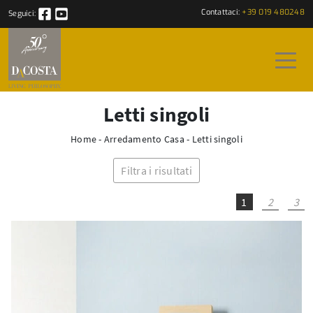
Contattaci:
+39 019 480248
Seguici:
Letti singoli
Home
-
Arredamento Casa
-
Letti singoli
Filtra i risultati
1
2
3