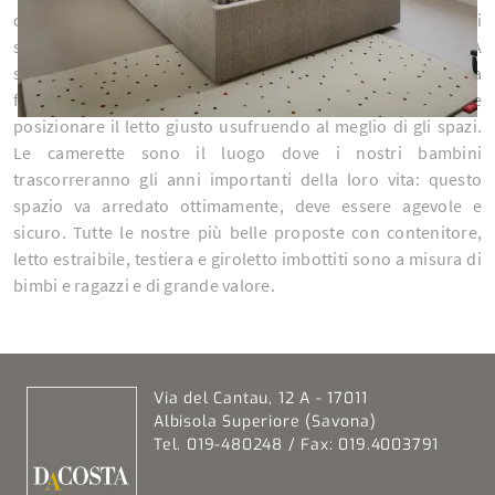
camera dei bambini, realizzati dai migliori produttori di
settore, garantiscono praticità, materiali sicuri e comfort. A
seconda delle necessità individuali, alla metratura, alla
forma e allo stile della camera dei bambini, deciderai come
posizionare il letto giusto usufruendo al meglio di gli spazi.
Le camerette sono il luogo dove i nostri bambini
trascorreranno gli anni importanti della loro vita: questo
spazio va arredato ottimamente, deve essere agevole e
sicuro. Tutte le nostre più belle proposte con contenitore,
letto estraibile, testiera e giroletto imbottiti sono a misura di
bimbi e ragazzi e di grande valore.
Via del Cantau, 12 A - 17011
Albisola Superiore (Savona)
Tel. 019-480248 / Fax: 019.4003791