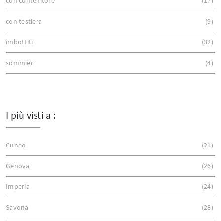
con contenitore
17
con testiera
9
imbottiti
32
sommier
4
I più visti a :
Cuneo
21
Genova
26
Imperia
24
Savona
28