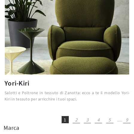
Yori-Kiri
Salotti e Poltrone in tessuto di Zanotta: ecco a te il modello Yori-
Kiri in tessuto per arricchire i tuoi spazi.
1
2
3
4
5
....
9
Marca