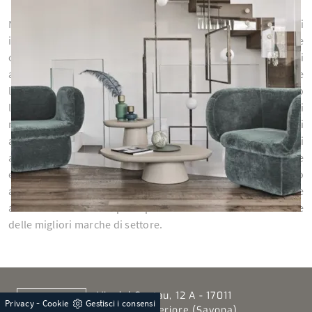
Nel living o in camera da letto potremo posizionare gli
imbottiti in svariati modi, così come scegliere poltroncine
con chaise longue o un pouff abbinato. Prima di
ammobiliare gli spazi con una poltroncina, bisogna valutare
la metratura del locale e le sue funzioni, che preciseranno
l'acquisto del giusto modello. Le Poltrone ci ospitano nei
momenti del riposo e dello svago quotidiano: questi
accessori occorre che siano sempre comodi e capaci di
assicurare il corretto sostegno al corpo, ma devono anche
essere di forte impatto estetico. Le poltroncine sono
accessori importanti che connotano lo stile del living o delle
altre zone di casa. Scopri di più sulla nostra serie di Poltrone
delle migliori marche di settore.
Via del Cantau, 12 A - 17011
-
Privacy
Cookie
Gestisci i consensi
Albisola Superiore (Savona)