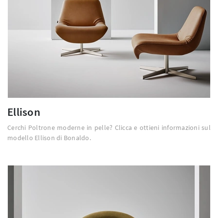
Ellison
Cerchi Poltrone moderne in pelle? Clicca e ottieni informazioni sul
modello Ellison di Bonaldo.