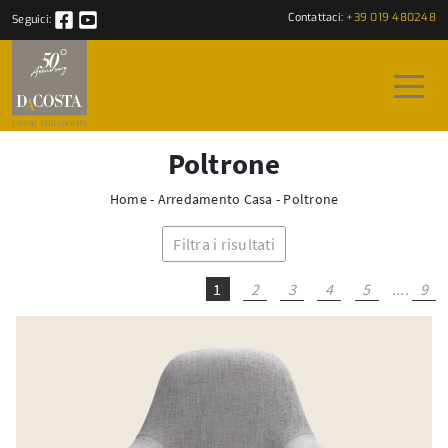
Contattaci:
+39 019 480248
Seguici:
Poltrone
Home
-
Arredamento Casa
-
Poltrone
Filtra i risultati
1
2
3
4
5
....
9