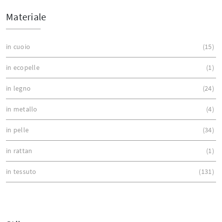
Materiale
in cuoio
15
in ecopelle
1
in legno
24
in metallo
4
in pelle
34
in rattan
1
in tessuto
131