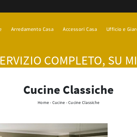
e
Arredamento Casa
Accessori Casa
Ufficio e Gia
SERVIZIO COMPLETO, SU M
Cucine Classiche
Home
-
Cucine
-
Cucine Classiche