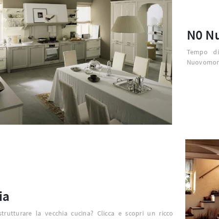
N0 N
Tempo di
Nuovomondo
ia
strutturare la vecchia cucina? Clicca e scopri un ricco