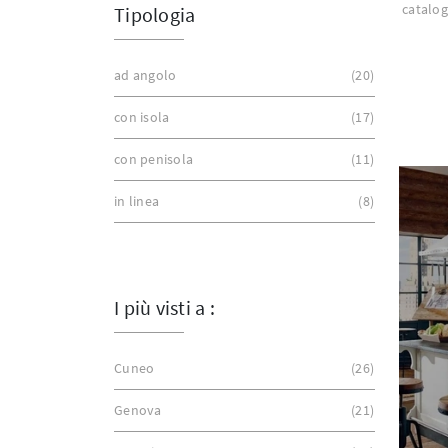
catalog
Tipologia
ad angolo
20
con isola
17
con penisola
11
in linea
8
I più visti a :
Cuneo
26
Genova
21