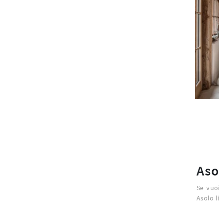
Aso
Se vuoi
Asolo l