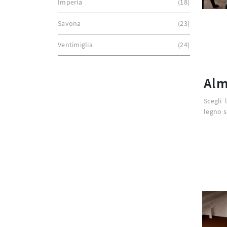
Imperia
18
Savona
23
Ventimiglia
24
Alm
Scegli 
legno s