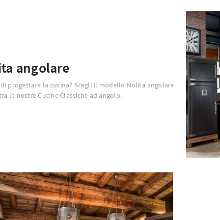
ita angolare
i progettare la cucina? Scegli il modello Nolita angolare
tra le nostre Cucine Classiche ad angolo.