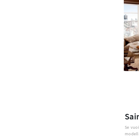
Sai
Se vuoi
modello