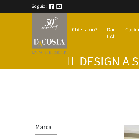
Seguici:
Chi siamo?
Dac
Cucin
LAb
IL DESIGN A 
Marca