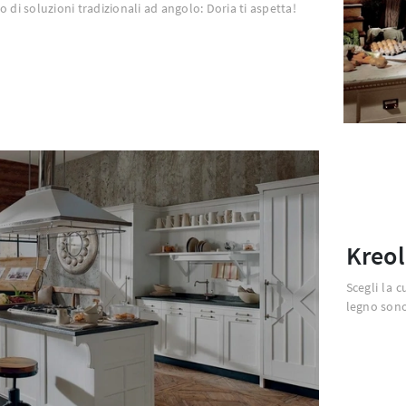
o di soluzioni tradizionali ad angolo: Doria ti aspetta!
Kreol
Scegli la c
legno sono