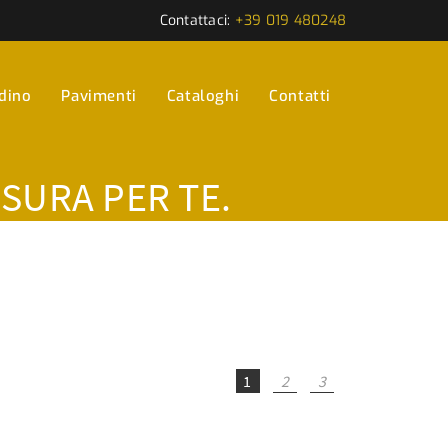
Contattaci:
+39 019 480248
rdino
Pavimenti
Cataloghi
Contatti
ISURA PER TE.
1
2
3