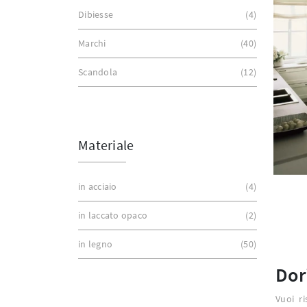
Dibiesse
4
Marchi
40
Scandola
12
Materiale
in acciaio
4
in laccato opaco
2
in legno
50
Dor
Vuoi ri