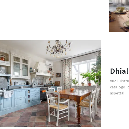
Dhial
Vuoi ristr
catalogo d
aspetta!