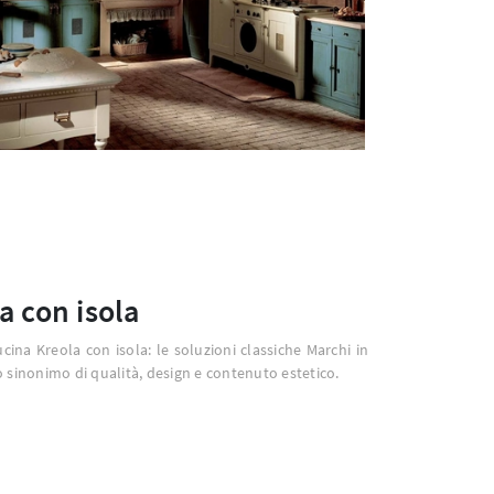
a con isola
ucina Kreola con isola: le soluzioni classiche Marchi in
 sinonimo di qualità, design e contenuto estetico.