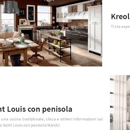
Kreol
Ti sta asp
nt Louis con penisola
 una cucina tradizionale, clicca e ottieni informazioni sul
 Saint Louis con penisola Marchi.