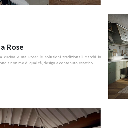
a Rose
la cucina Alma Rose: le soluzioni tradizionali Marchi in
ono sinonimo di qualità, design e contenuto estetico.