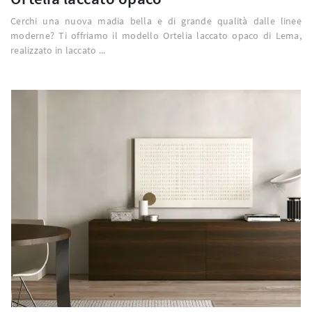
Cerchi una nuova madia bella e di grande qualità dalle linee
moderne? Ti offriamo il modello Ortelia laccato opaco di Lema,
realizzato in laccato ...