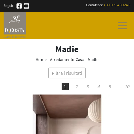
Contattaci:
+39 019 480248
Seguici:
Madie
Home
-
Arredamento Casa
-
Madie
Filtra i risultati
1
2
3
4
5
....
10