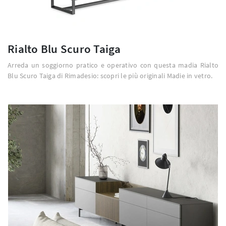
Rialto Blu Scuro Taiga
Arreda un soggiorno pratico e operativo con questa madia Rialto
Blu Scuro Taiga di Rimadesio: scopri le più originali Madie in vetro.