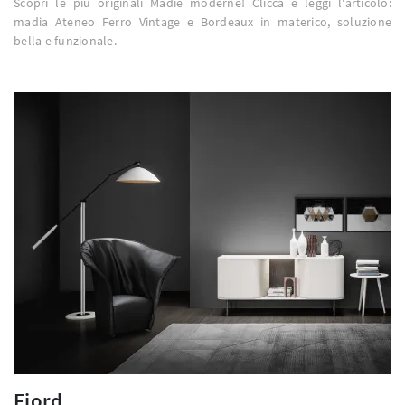
Scopri le più originali Madie moderne! Clicca e leggi l'articolo:
madia Ateneo Ferro Vintage e Bordeaux in materico, soluzione
bella e funzionale.
Fjord