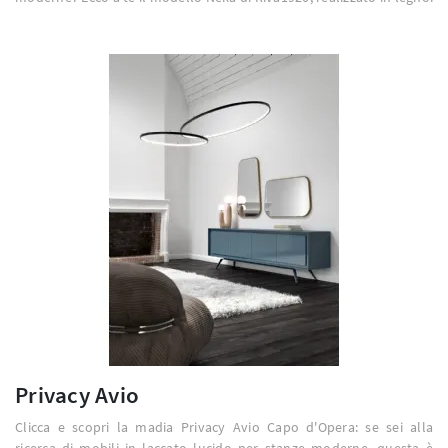
Privacy Avio
Clicca e scopri la madia Privacy Avio Capo d'Opera: se sei alla
ricerca di mobili in laccato lucido per stanze moderne, questa è