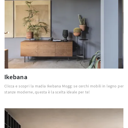
Ikebana
Clicca e scopri la madia Ikebana Mogg: se cerchi mobili in legno per
stanze moderne, questa è la scelta ideale per te!