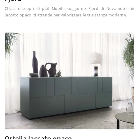
Clicca e scopri di più! Mobile soggiorno Fjord di Novamobili in
laccato opaco: ti attende per valorizzare le tue stanze moderne.
Ortelia laccato opaco