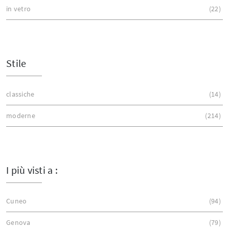
in vetro
22
Stile
classiche
14
moderne
214
I più visti a :
Cuneo
94
Genova
79