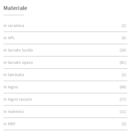
Materiale
in ceramica
2
in HPL
6
in laccato lucido
16
in laccato opaco
81
in laminato
2
in legno
68
in legno laccato
17
in materico
11
in MDF
3