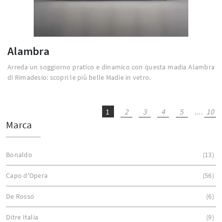
Alambra
Arreda un soggiorno pratico e dinamico con questa madia Alambra
di Rimadesio: scopri le più belle Madie in vetro.
1
2
3
4
5
....
10
Marca
Bonaldo
13
Capo d'Opera
56
De Rosso
6
Ditre Italia
9