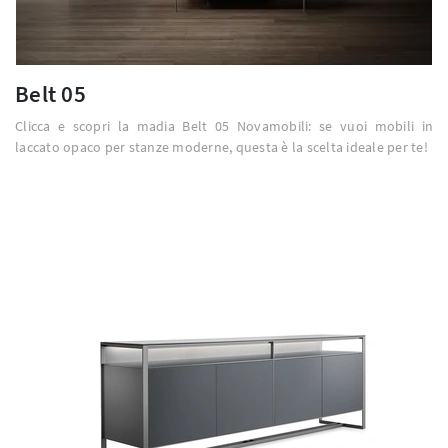
Belt 05
Clicca e scopri la madia Belt 05 Novamobili: se vuoi mobili in
laccato opaco per stanze moderne, questa è la scelta ideale per te!