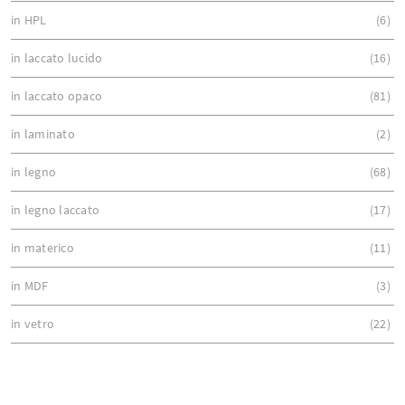
in HPL
6
in laccato lucido
16
in laccato opaco
81
in laminato
2
in legno
68
in legno laccato
17
in materico
11
in MDF
3
in vetro
22