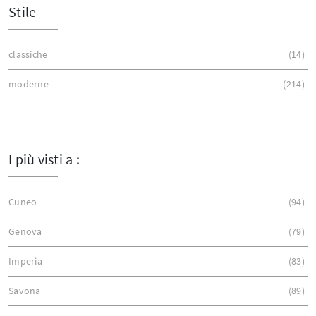
Stile
classiche
14
moderne
214
I più visti a :
Cuneo
94
Genova
79
Imperia
83
Savona
89