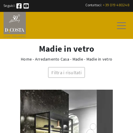
Contattaci:
+39 019 480248
Seguici:
Madie in vetro
Home
-
Arredamento Casa
-
Madie
-
Madie in vetro
Filtra i risultati