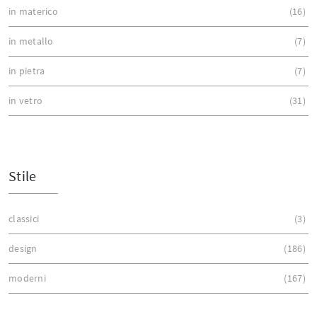
in materico
16
in metallo
7
in pietra
7
in vetro
31
Stile
classici
3
design
186
moderni
167