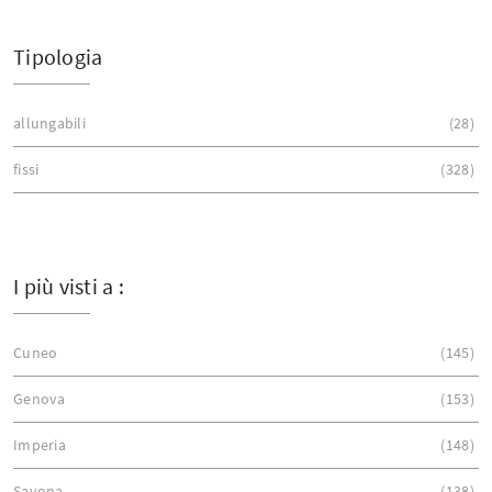
Tipologia
allungabili
28
fissi
328
I più visti a :
Cuneo
145
Genova
153
Imperia
148
Savona
138