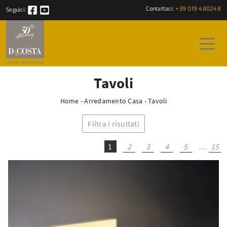
Contattaci:
+39 019 480248
Seguici:
Tavoli
Home
-
Arredamento Casa
-
Tavoli
Filtra i risultati
1
2
3
4
5
....
15