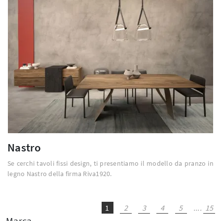
Nastro
Se cerchi tavoli fissi design, ti presentiamo il modello da pranzo in
legno Nastro della firma Riva1920.
1
2
3
4
5
....
15
Marca