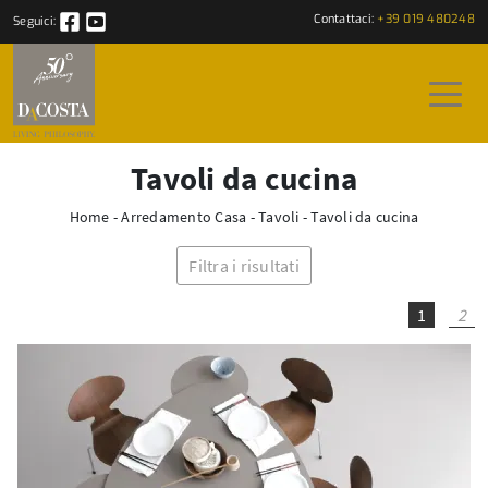
Contattaci:
+39 019 480248
Seguici:
Tavoli da cucina
Home
-
Arredamento Casa
-
Tavoli
-
Tavoli da cucina
Filtra i risultati
1
2