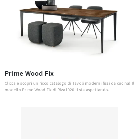
Prime Wood Fix
Clicca e scopri un ricco catalogo di Tavoli moderni fissi da cucina! Il
modello Prime Wood Fix di Riva1920 ti sta aspettando.