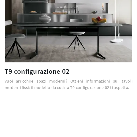
T9 configurazione 02
Vuoi arricchire spazi moderni? Ottieni informazioni sui tavoli
moderni fissi: il modello da cucina T9 configurazione 02 ti aspetta.