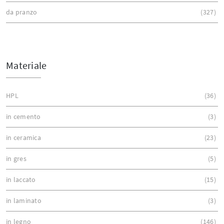
da pranzo
327
Materiale
HPL
36
in cemento
3
in ceramica
23
in gres
5
in laccato
15
in laminato
3
in legno
146