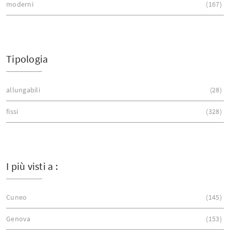
moderni
167
Tipologia
allungabili
28
fissi
328
I più visti a :
Cuneo
145
Genova
153