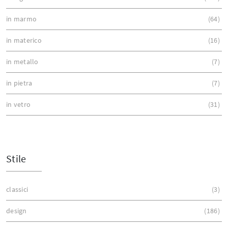
in marmo
64
in materico
16
in metallo
7
in pietra
7
in vetro
31
Stile
classici
3
design
186