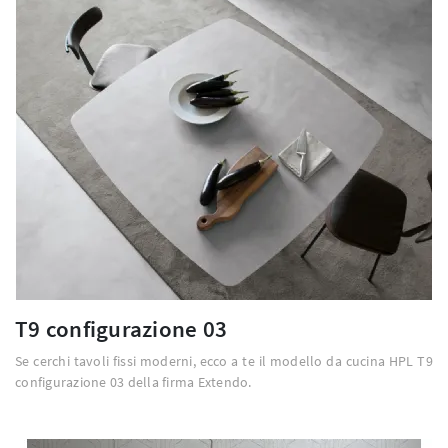
T9 configurazione 03
Se cerchi tavoli fissi moderni, ecco a te il modello da cucina HPL T9
configurazione 03 della firma Extendo.