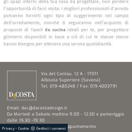
gli spazi interni della tua casa da progettare, non perdere
l'opportunità di farci visita: i migliori professionisti d'arredo
potranno fornirti ogni tipo di suggerimento nel campo
dell'arredamento, nonché ti seguiranno nell’acquisto di
proposte di Tavoli
da cucina
ideali per te, per progettare
gliinterni disponibili in base a ciò di cui le stanze stesse
hanno bisogno per ottenere una serena quotidianità.
Via del Cantau, 12 A - 17011
Albisola Superiore (Savona)
Tel. 019-480248 / Fax: 019.4003791
Email:
dac@dacostadesign.it
Da Martedi a Sabato mattina 9:00 - 12:30 e pomeriggio
dalle 15:30 -19:30
Domenica e Lunedi solo su appuntamento
-
Privacy
Cookie
Gestisci i consensi