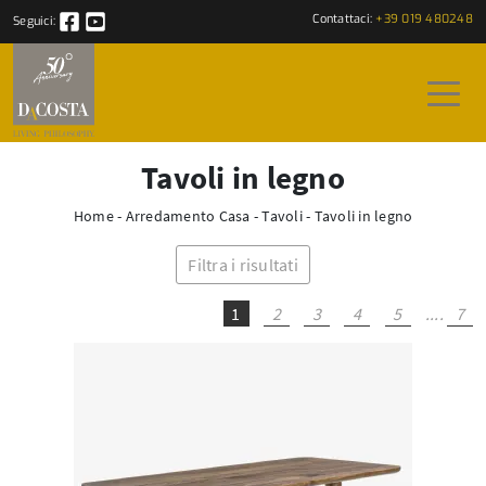
Contattaci:
+39 019 480248
Seguici:
Tavoli in legno
Home
-
Arredamento Casa
-
Tavoli
-
Tavoli in legno
Filtra i risultati
1
2
3
4
5
....
7