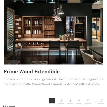
Prime Wood Extendible
Clicca e scopri una ricca gamma di Tavoli moderni allungabili da
pranzo! Il modello Prime Wood Extendible di Riva1920 ti attende.
1
2
3
4
5
....
7
Marca