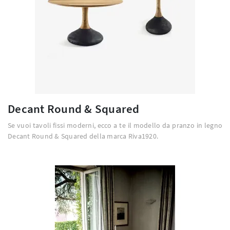
Decant Round & Squared
Se vuoi tavoli fissi moderni, ecco a te il modello da pranzo in legno
Decant Round & Squared della marca Riva1920.