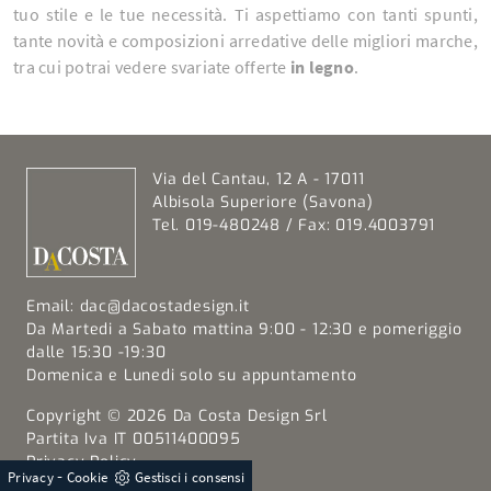
tuo stile e le tue necessità. Ti aspettiamo con tanti spunti,
tante novità e composizioni arredative delle migliori marche,
tra cui potrai vedere svariate offerte
in legno
.
Via del Cantau, 12 A - 17011
Albisola Superiore (Savona)
Tel. 019-480248 / Fax: 019.4003791
Email:
dac@dacostadesign.it
Da Martedi a Sabato mattina 9:00 - 12:30 e pomeriggio
dalle 15:30 -19:30
Domenica e Lunedi solo su appuntamento
Copyright © 2026 Da Costa Design Srl
Partita Iva IT 00511400095
Privacy Policy
-
Privacy
Cookie
Gestisci i consensi
Cookie Policy