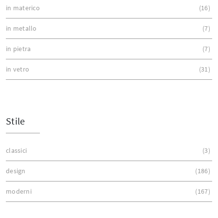
in materico
16
in metallo
7
in pietra
7
in vetro
31
Stile
classici
3
design
186
moderni
167