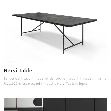
Nervi Table
Se desideri tavoli moderni da cucina, scopri i modelli fissi di
Riva1920: clicca e scopri il modello Nervi Table in legno.