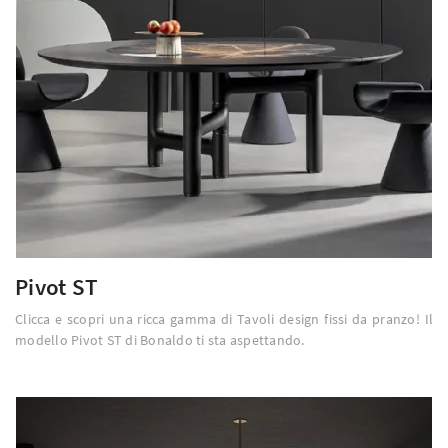
Pivot ST
Clicca e scopri una ricca gamma di Tavoli design fissi da pranzo! Il
modello Pivot ST di Bonaldo ti sta aspettando.