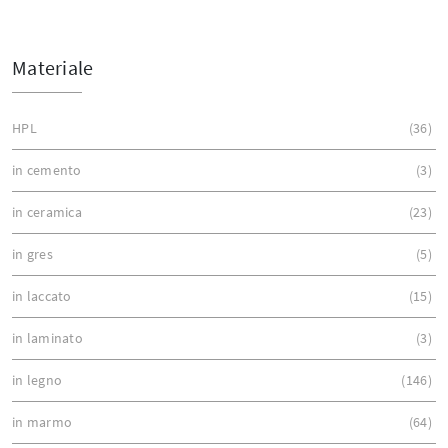
Materiale
HPL
36
in cemento
3
in ceramica
23
in gres
5
in laccato
15
in laminato
3
in legno
146
in marmo
64