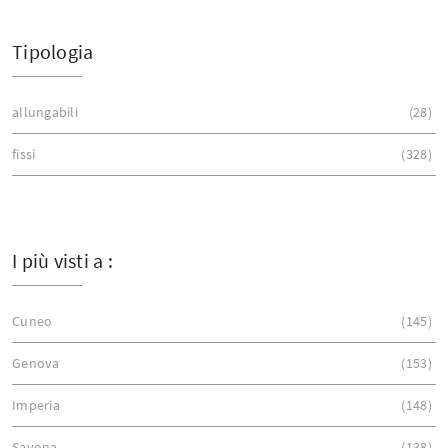
Tipologia
allungabili
28
fissi
328
I più visti a :
Cuneo
145
Genova
153
Imperia
148
Savona
138