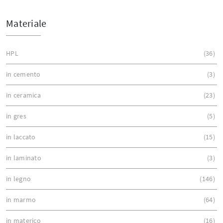
Materiale
HPL
36
in cemento
3
in ceramica
23
in gres
5
in laccato
15
in laminato
3
in legno
146
in marmo
64
in materico
16