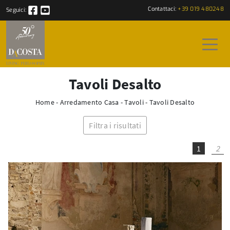
Contattaci:
+39 019 480248
Seguici:
Tavoli Desalto
Home
-
Arredamento Casa
-
Tavoli
-
Tavoli Desalto
Filtra i risultati
1
2