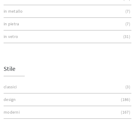
in metallo
7
in pietra
7
in vetro
31
Stile
classici
3
design
186
moderni
167