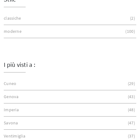
classiche
2
moderne
100
I più visti a :
Cuneo
29
Genova
43
Imperia
48
Savona
47
Ventimiglia
37