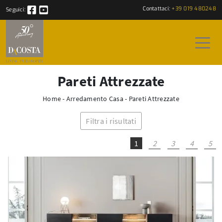
Contattaci:
+39 019 480248
Seguici:
Pareti Attrezzate
Home
-
Arredamento Casa
-
Pareti Attrezzate
Filtra i risultati
1
2
3
4
5