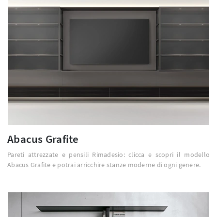
Abacus Grafite
Pareti attrezzate e pensili Rimadesio: clicca e scopri il modello
Abacus Grafite e potrai arricchire stanze moderne di ogni genere.