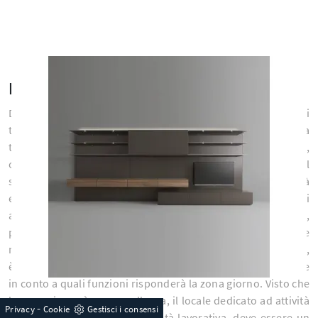
Pareti attrezzate
Decidi insieme a noi in che modo arredare la zona giorno dei
tuoi desideri: con le nostre Pareti Attrezzate di charme, a
terra o a sospensione se lo spazio non è generoso,
ottimizzerai gli spazi disponibili arricchendone l'estetica. Il
soggiorno è fulcro della vita domestica, luogo di convivialità
e anche di relax quotidiano, dove molto spesso accoglierai
amici e parenti per piacevoli serate in compagnia, per feste,
pranzi e quant'altro. Nel momento in cui scegliamo le
misure, i materiali e le cromie per le nostre Pareti Attrezzate,
è necessario appurare a quale linea stilistica rifarsi e tenere
in conto a quali funzioni risponderà la zona giorno. Visto che
la zona giorno è, per eccellenza, il locale dedicato ad attività
-
Privacy
Cookie
Gestisci i consensi
come relax, convivialità e attività lavorativa, deve essere un