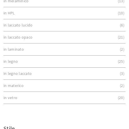
in melaminico
13
in HPL
10
in laccato lucido
6
in laccato opaco
21
in laminato
2
in legno
25
in legno laccato
3
in materico
2
in vetro
20
Stile