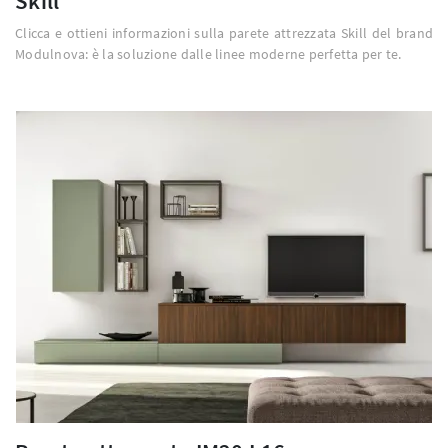
Skill
Clicca e ottieni informazioni sulla parete attrezzata Skill del brand
Modulnova: è la soluzione dalle linee moderne perfetta per te.