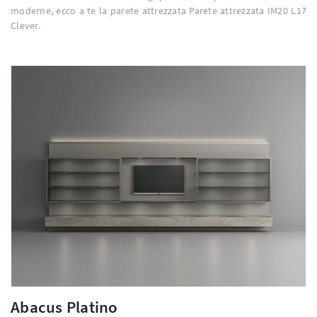
moderne, ecco a te la parete attrezzata Parete attrezzata IM20 L17
Clever.
Abacus Platino