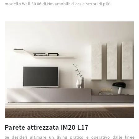
modello Wall 30 06 di Novamobili: clicca e scopri di più!
Parete attrezzata IM20 L17
Se desideri ultimare un living pratico e operativo dalle linee