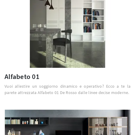
Alfabeto 01
Vuoi allestire un soggiorno dinamico e operativo? Ecco a te la
parete attrezzata Alfabeto 01 De Rosso dalle linee decise moderne.