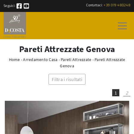
Contattaci:
+39 019 480248
Seguici:
Pareti Attrezzate Genova
Home
-
Arredamento Casa
-
Pareti Attrezzate
-
Pareti Attrezzate
Genova
Filtra i risultati
1
2