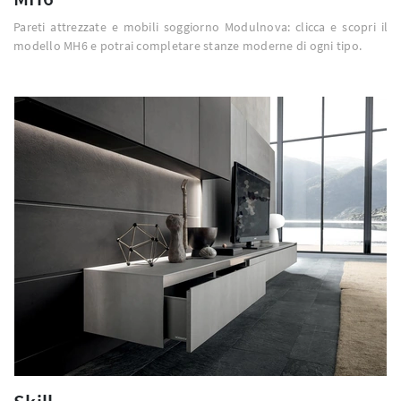
Pareti attrezzate e mobili soggiorno Modulnova: clicca e scopri il
modello MH6 e potrai completare stanze moderne di ogni tipo.