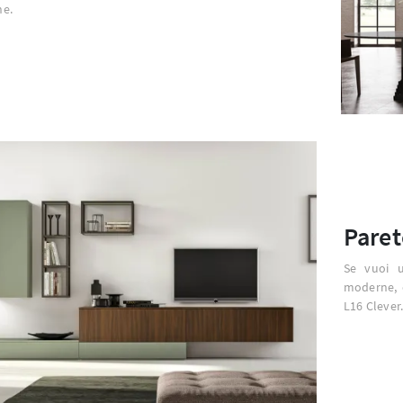
e.
Paret
Se vuoi u
moderne, e
L16 Clever