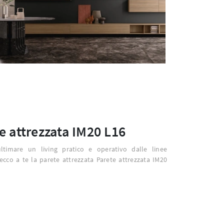
e attrezzata IM20 L16
ltimare un living pratico e operativo dalle linee
cco a te la parete attrezzata Parete attrezzata IM20
.