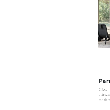
Par
Clicca
attrezz
moderne