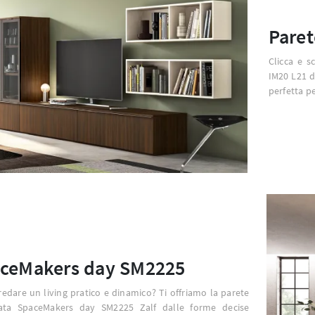
Paret
Clicca e s
IM20 L21 d
perfetta pe
ceMakers day SM2225
redare un living pratico e dinamico? Ti offriamo la parete
zata SpaceMakers day SM2225 Zalf dalle forme decise