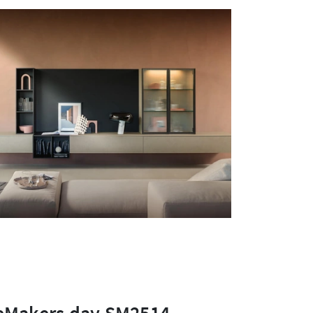
eMakers day SM2514