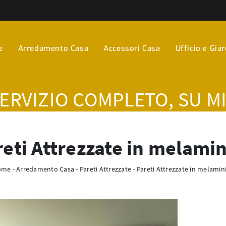
e
Arredamento Casa
Accessori Casa
Ufficio e Gia
SERVIZIO COMPLETO, SU M
eti Attrezzate in melami
ome
-
Arredamento Casa
-
Pareti Attrezzate
-
Pareti Attrezzate in melamin