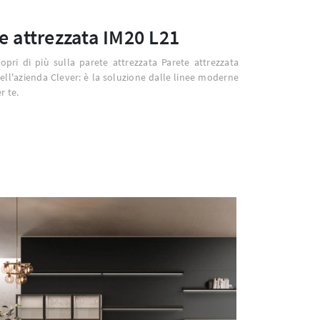
e attrezzata IM20 L21
copri di più sulla parete attrezzata Parete attrezzata
ell'azienda Clever: è la soluzione dalle linee moderne
r te.