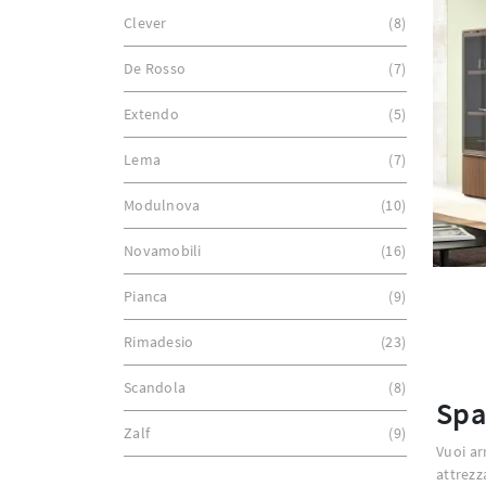
Clever
8
De Rosso
7
Extendo
5
Lema
7
Modulnova
10
Novamobili
16
Pianca
9
Rimadesio
23
Scandola
8
Spa
Zalf
9
Vuoi ar
attrez