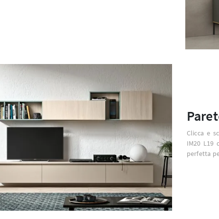
Paret
Clicca e s
IM20 L19 d
perfetta pe