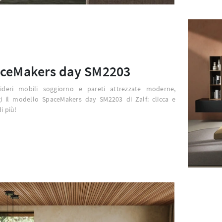
ceMakers day SM2203
ideri mobili soggiorno e pareti attrezzate moderne,
gi il modello SpaceMakers day SM2203 di Zalf: clicca e
i più!