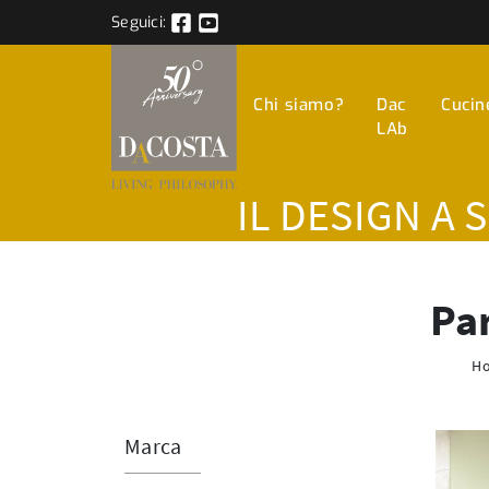
Seguici:
Chi siamo?
Dac
Cucin
LAb
IL DESIGN A 
Par
H
Marca