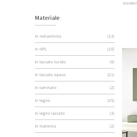
modern
Materiale
in melaminico
13
in HPL
10
in laccato lucido
6
in laccato opaco
21
in laminato
2
in legno
25
in legno laccato
3
in materico
2