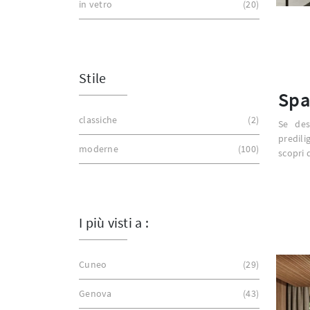
in vetro
20
Stile
Spa
classiche
2
Se des
predili
moderne
100
scopri d
I più visti a :
Cuneo
29
Genova
43