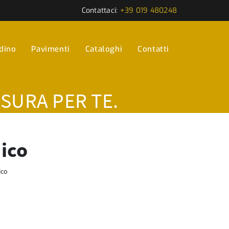
Contattaci:
+39 019 480248
rdino
Pavimenti
Cataloghi
Contatti
ISURA PER TE.
nico
ico