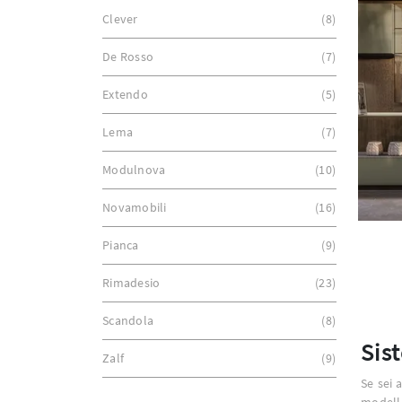
Clever
8
De Rosso
7
Extendo
5
Lema
7
Modulnova
10
Novamobili
16
Pianca
9
Rimadesio
23
Scandola
8
Sis
Zalf
9
Se sei 
modello