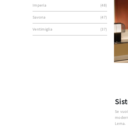
Imperia
48
Savona
47
Ventimiglia
37
Sis
Se vuoi
modern
Lema.