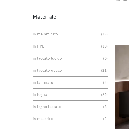
Materiale
in melaminico
13
in HPL
10
in laccato lucido
6
in laccato opaco
21
in laminato
2
in legno
25
in legno laccato
3
in materico
2