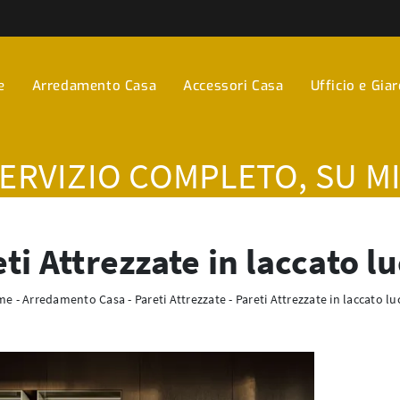
e
Arredamento Casa
Accessori Casa
Ufficio e Gia
SERVIZIO COMPLETO, SU M
ti Attrezzate in laccato l
me
-
Arredamento Casa
-
Pareti Attrezzate
-
Pareti Attrezzate in laccato lu