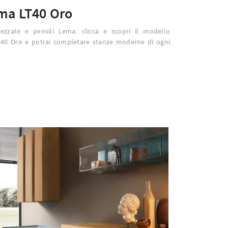
ma LT40 Oro
trezzate e pensili Lema: clicca e scopri il modello
T40 Oro e potrai completare stanze moderne di ogni