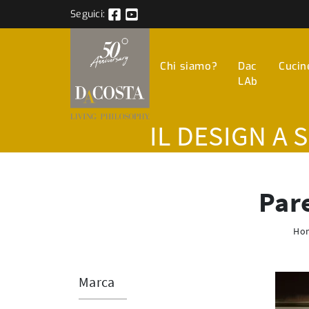
Seguici:
Chi siamo?
Dac
Cucin
LAb
IL DESIGN A 
Pare
Ho
Marca