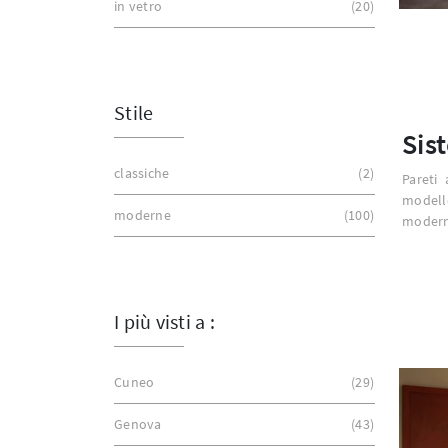
in vetro
20
Stile
Sis
classiche
2
Pareti 
modell
moderne
100
moderne
I più visti a :
Cuneo
29
Genova
43