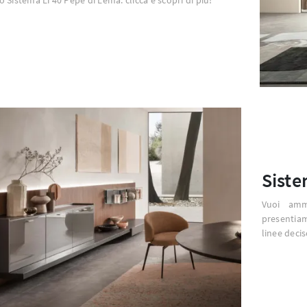
Siste
Vuoi amm
presentiam
linee deci