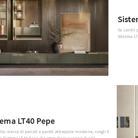
Siste
Se cerchi 
Sistema LT4
tema LT40 Pepe
alla ricerca di pensili e pareti attrezzate moderne, scegli il
 Sistema LT40 Pepe di Lema: clicca e scopri di più!