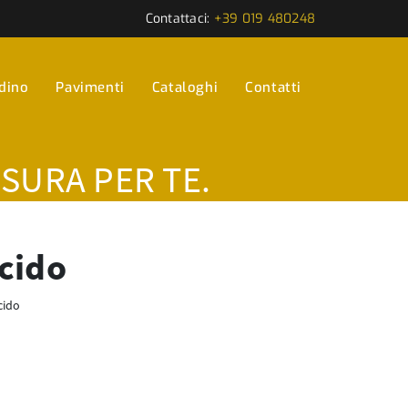
Contattaci:
+39 019 480248
rdino
Pavimenti
Cataloghi
Contatti
ISURA PER TE.
ucido
cido