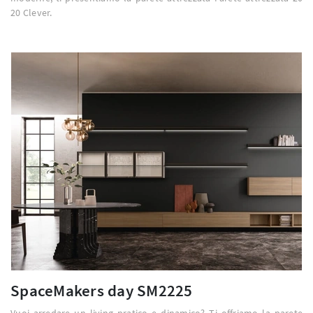
20 Clever.
SpaceMakers day SM2225
Vuoi arredare un living pratico e dinamico? Ti offriamo la parete