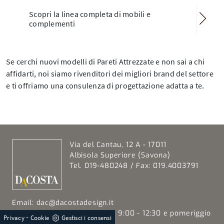
Scopri la linea completa di mobili e
complementi
Se cerchi nuovi modelli di Pareti Attrezzate e non sai a chi
affidarti, noi siamo rivenditori dei migliori brand del settore
e ti offriamo una consulenza di progettazione adatta a te.
Via del Cantau, 12 A - 17011
Albisola Superiore (Savona)
Tel. 019-480248 / Fax: 019.4003791
Email:
dac@dacostadesign.it
Da Martedi a Sabato mattina 9:00 - 12:30 e pomeriggio
-
Privacy
Cookie
Gestisci i consensi
dalle 15:30 -19:30