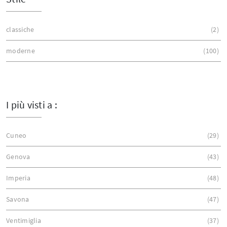
classiche
2
moderne
100
I più visti a :
Cuneo
29
Genova
43
Imperia
48
Savona
47
Ventimiglia
37