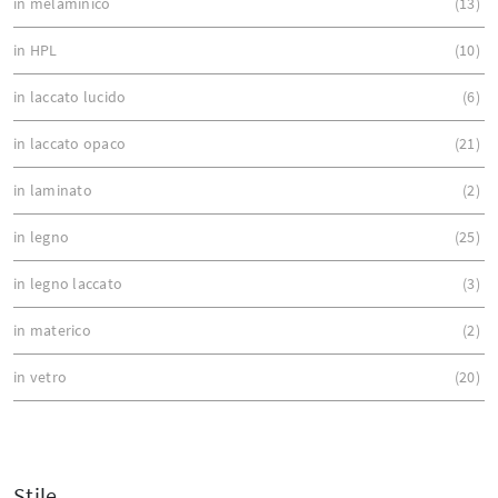
in melaminico
13
in HPL
10
in laccato lucido
6
in laccato opaco
21
in laminato
2
in legno
25
in legno laccato
3
in materico
2
in vetro
20
Stile