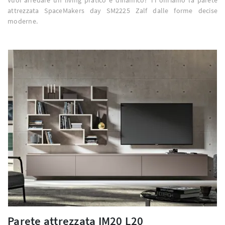
attrezzata SpaceMakers day SM2225 Zalf dalle forme decise
moderne.
Parete attrezzata IM20 L20