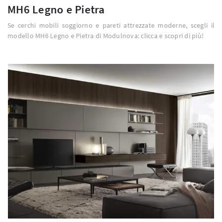
MH6 Legno e Pietra
Se cerchi mobili soggiorno e pareti attrezzate moderne, scegli il
modello MH6 Legno e Pietra di Modulnova: clicca e scopri di più!