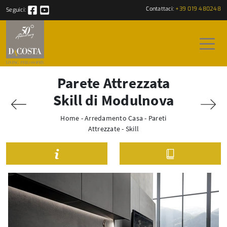
Contattaci:
+39 019 480248
Seguici:
Parete Attrezzata
Skill di Modulnova
Home
-
Arredamento Casa
-
Pareti
Attrezzate
-
Skill