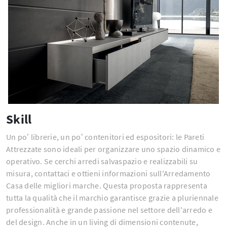
Skill
Un po’ librerie, un po’ contenitori ed espositori: le Pareti
Attrezzate sono ideali per organizzare uno spazio dinamico e
operativo. Se cerchi arredi salvaspazio e realizzabili su
misura, contattaci e ottieni informazioni sull'Arredamento
Casa delle migliori marche. Questa proposta rappresenta
tutta la qualità che il marchio garantisce grazie a pluriennale
professionalità e grande passione nel settore dell'arredo e
del design. Anche in un living di dimensioni contenute,