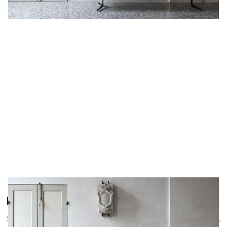
Porta Tv
Se vuoi connotare lo spazio del living con logica e coerenza,