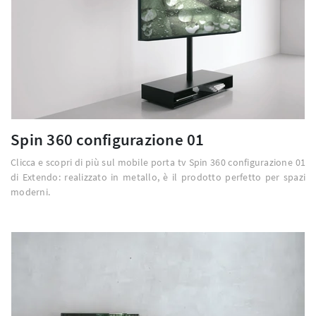
Spin 360 configurazione 01
Clicca e scopri di più sul mobile porta tv Spin 360 configurazione 01
di Extendo: realizzato in metallo, è il prodotto perfetto per spazi
moderni.