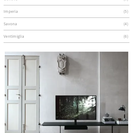
Imperia
5
Savona
4
Ventimiglia
6