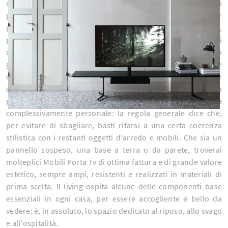
ma vuoi anche che sia ben arredato, allora uno tra i nostri
peculiari Mobili Porta Tv si dimostrerà la soluzione ottimale
per le tue necessità. Nel soggiorno, tra i vari mobili presenti,
prende grande importanza il porta tv: è un appoggio per i
dispositivi multimediali, quindi aiuta a organizzare al meglio
gli spazi con praticità e design. Tra i vari Mobili Porta Tv che
esistono sul mercato, sempre di charme, potrai scegliere
quale finitura, i loro colori, stile e tipologia di sistema
portante fa al caso tuo. La scelta del porta tv ideale per te è
complessivamente personale: la regola generale dice che,
per evitare di sbagliare, basti rifarsi a una certa coerenza
stilistica con i restanti oggetti d'arredo e mobili. Che sia un
pannello sospeso, una base a terra o da parete, troverai
molteplici Mobili Porta Tv di ottima fattura e di grande valore
estetico, sempre ampi, resistenti e realizzati in materiali di
prima scelta. Il living ospita alcune delle componenti base
essenziali in ogni casa, per essere accogliente e bello da
vedere: è, in assoluto, lo spazio dedicato al riposo, allo svago
e all'ospitalità.