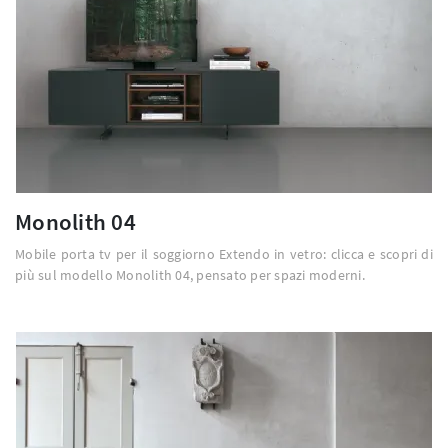
Monolith 04
Mobile porta tv per il soggiorno Extendo in vetro: clicca e scopri di
più sul modello Monolith 04, pensato per spazi moderni.