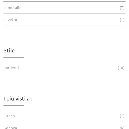
in metallo
7
in vetro
1
Stile
moderni
14
I più visti a :
Cuneo
7
Genova
6