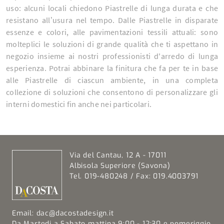
uso: alcuni locali chiedono Piastrelle di lunga durata e che
resistano all’usura nel tempo. Dalle Piastrelle in disparate
essenze e colori, alle pavimentazioni tessili attuali: sono
molteplici le soluzioni di grande qualità che ti aspettano in
negozio insieme ai nostri professionisti d'arredo di lunga
esperienza. Potrai abbinare la finitura che fa per te in base
alle Piastrelle di ciascun ambiente, in una completa
collezione di soluzioni che consentono di personalizzare gli
interni domestici fin anche nei particolari.
Via del Cantau, 12 A - 17011
Albisola Superiore (Savona)
Tel. 019-480248 / Fax: 019.4003791
Email:
dac@dacostadesign.it
Da Martedi a Sabato mattina 9:00 - 12:30 e pomeriggio