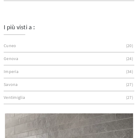
I più visti a :
Cuneo
20
Genova
24
Imperia
34
Savona
27
Ventimiglia
27