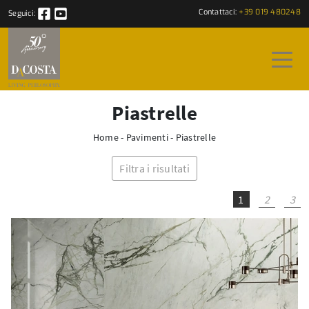
Contattaci:
+39 019 480248
Seguici:
Piastrelle
Home
-
Pavimenti
-
Piastrelle
Filtra i risultati
1
2
3