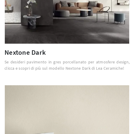
Nextone Dark
Se desideri pavimento in gres porcellanato per atmosfere design,
clicca e scopri di più sul modello Nextone Dark di Lea Ceramiche!