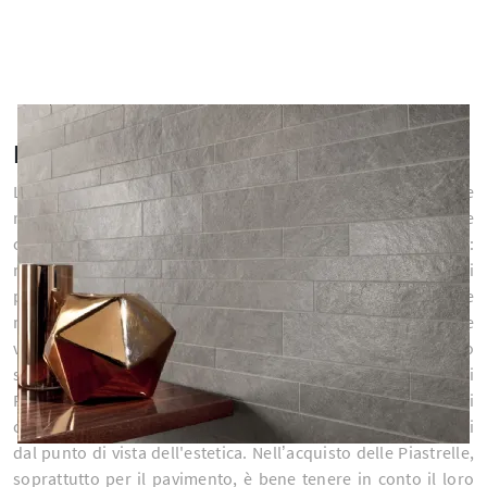
Negozio di Piastrelle
Le Piastrelle sono elementi strutturali facili da pulire che
ricoprono funzioni ben precise, eppure spesse volte
contribuiscono a completare gli ambienti con charme e stile:
ricoprono anche una funzione decorativa. Tra i molteplici
pavimenti disponibili sul mercato, sono disponibili anche le
moderne piastrelle: attualmente il gres è in grado di emulare
vari materiali, dal parquet al marmo, con un realismo
sbalorditivo. Nelle nostre case, oggigiorno, le funzionali
Piastrelle per pareti e pavimento sono elementi strutturali
che contribuiscono anche a ultimare il mood degli ambienti
dal punto di vista dell'estetica. Nell’acquisto delle Piastrelle,
soprattutto per il pavimento, è bene tenere in conto il loro