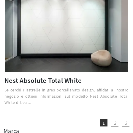
Nest Absolute Total White
Se cerchi Piastrelle in gres porcellanato design, affidati al nostro
negozio e ottieni informazioni sul modello Nest Absolute Total
White di Lea ...
1
2
3
Marca