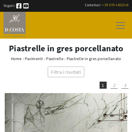
Contattaci:
+39 019 480248
Seguici:
Piastrelle in gres porcellanato
Home
-
Pavimenti
-
Piastrelle
-
Piastrelle in gres porcellanato
Filtra i risultati
1
2
3