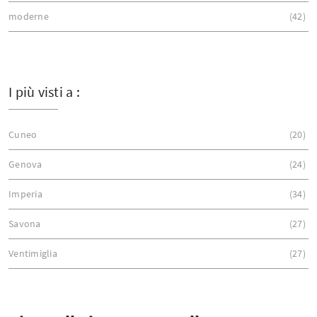
moderne
42
I più visti a :
Cuneo
20
Genova
24
Imperia
34
Savona
27
Ventimiglia
27