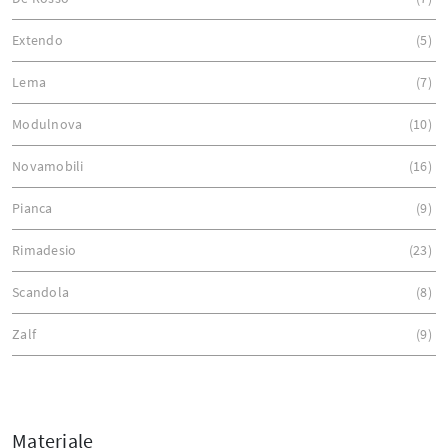
Extendo
5
Lema
7
Modulnova
10
Novamobili
16
Pianca
9
Rimadesio
23
Scandola
8
Zalf
9
Materiale