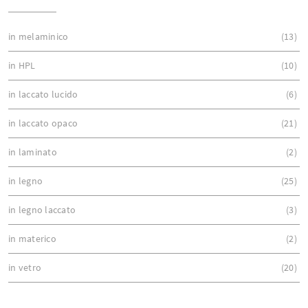
in melaminico
13
in HPL
10
in laccato lucido
6
in laccato opaco
21
in laminato
2
in legno
25
in legno laccato
3
in materico
2
in vetro
20