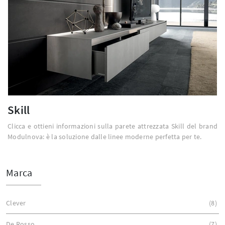
Skill
Clicca e ottieni informazioni sulla parete attrezzata Skill del brand
Modulnova: è la soluzione dalle linee moderne perfetta per te.
Marca
Clever
8
De Rosso
7