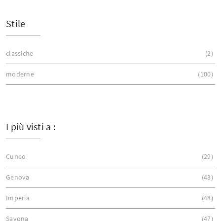
Stile
classiche
2
moderne
100
I più visti a :
Cuneo
29
Genova
43
Imperia
48
Savona
47