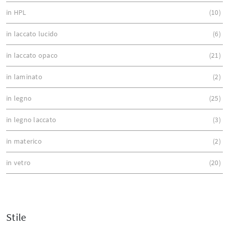
in HPL
10
in laccato lucido
6
in laccato opaco
21
in laminato
2
in legno
25
in legno laccato
3
in materico
2
in vetro
20
Stile