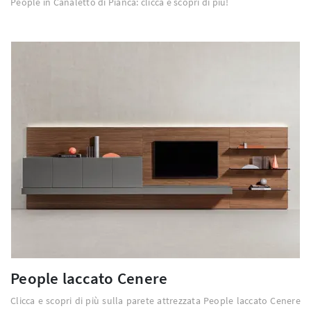
People in Canaletto di Pianca: clicca e scopri di più!
People laccato Cenere
Clicca e scopri di più sulla parete attrezzata People laccato Cenere