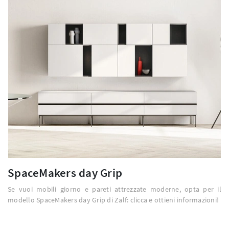
SpaceMakers day Grip
Se vuoi mobili giorno e pareti attrezzate moderne, opta per il
modello SpaceMakers day Grip di Zalf: clicca e ottieni informazioni!