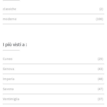
classiche
2
moderne
100
I più visti a :
Cuneo
29
Genova
43
Imperia
48
Savona
47
Ventimiglia
37