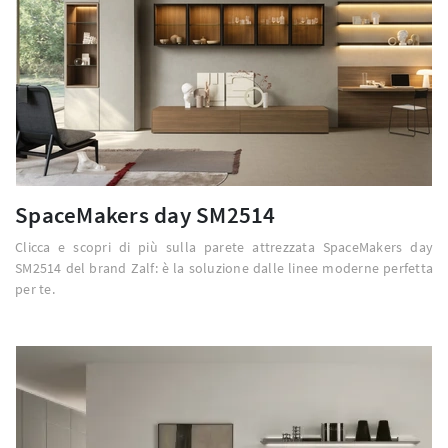
SpaceMakers day SM2514
Clicca e scopri di più sulla parete attrezzata SpaceMakers day
SM2514 del brand Zalf: è la soluzione dalle linee moderne perfetta
per te.