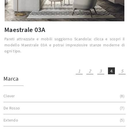
Maestrale 03A
Pareti attrezzate e mobili soggiorno Scandola: clicca e scopri il
modello Maestrale 03A e potrai impreziosire stanze moderne di
ogni tipo.
1
2
3
4
5
Marca
Clever
8
De Rosso
7
Extendo
5