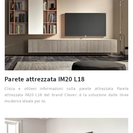
Parete attrezzata IM20 L18
Clicca e ottieni informazioni sulla parete attrezzata Parete
attrezzata IM20 L18 del brand Clever: è la soluzione dalle linee
moderne ideale per te.