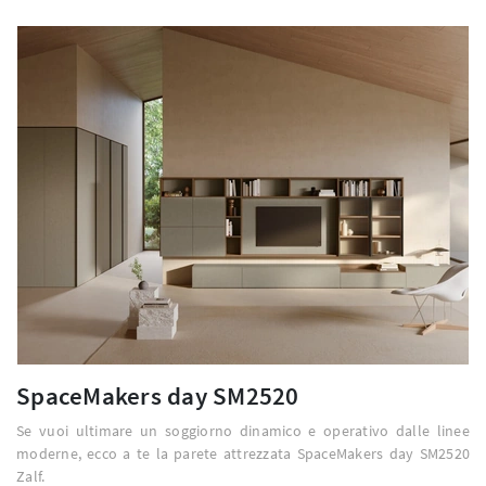
SpaceMakers day SM2520
Se vuoi ultimare un soggiorno dinamico e operativo dalle linee
moderne, ecco a te la parete attrezzata SpaceMakers day SM2520
Zalf.