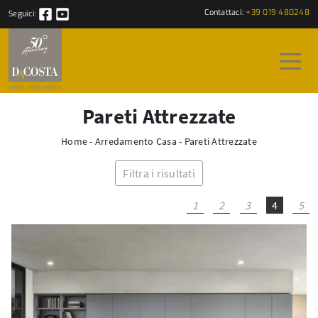
Contattaci:
+39 019 480248
Seguici:
Pareti Attrezzate
Home
-
Arredamento Casa
-
Pareti Attrezzate
Filtra i risultati
1
2
3
4
5