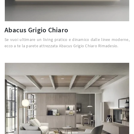
Abacus Grigio Chiaro
Se vuoi ultimare un living pratico e dinamico dalle linee moderne,
ecco a te la parete attrezzata Abacus Grigio Chiaro Rimadesio.