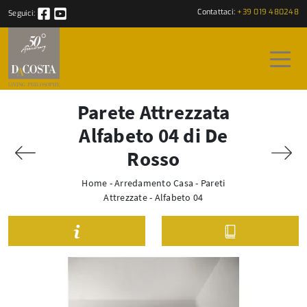
Contattaci:
+39 019 480248
Seguici:
Parete Attrezzata
Alfabeto 04 di De
Rosso
Home
-
Arredamento Casa
-
Pareti
Attrezzate
-
Alfabeto 04