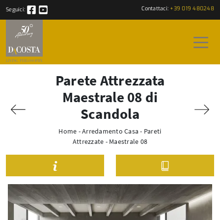
Contattaci:
+39 019 480248
Seguici:
Parete Attrezzata
Maestrale 08 di
Scandola
Home
-
Arredamento Casa
-
Pareti
Attrezzate
-
Maestrale 08