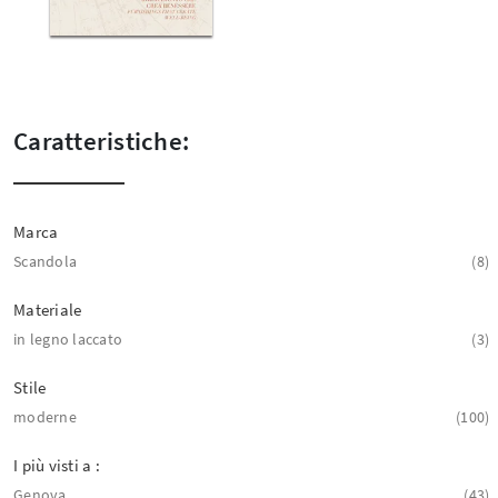
Caratteristiche:
Marca
Scandola
8
Materiale
in legno laccato
3
Stile
moderne
100
I più visti a :
Genova
43