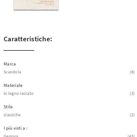
Caratteristiche:
Marca
Scandola
8
Materiale
in legno laccato
3
Stile
classiche
2
I più visti a :
Genova
43