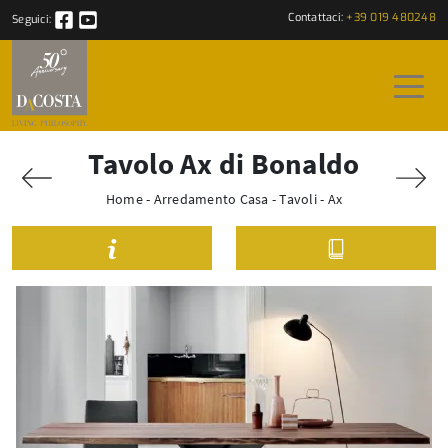
Contattaci:
+39 019 480248
Seguici:
Tavolo Ax di Bonaldo
Home
-
Arredamento Casa
-
Tavoli
-
Ax