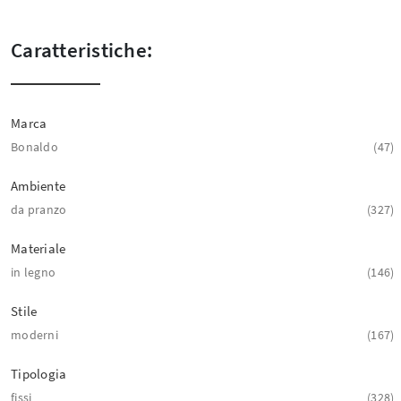
Caratteristiche:
Marca
Bonaldo
47
Ambiente
da pranzo
327
Materiale
in legno
146
Stile
moderni
167
Tipologia
fissi
328