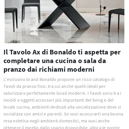
Il Tavolo Ax di Bonaldo ti aspetta per
completare una cucina o sala da
pranzo dai richiami moderni
L'esclusivo brand Bonaldo propone un ricco catalogo di
Tavoli da pranzo fissi, tra cui anche quelli ideali per
valorizzare perfettamente locali moderni. I Tavoli sono tra i
mobili e oggetti accessori più importanti del living e del
locale cucina, ambienti dedicati alla socializzazione dove si
socializza con amici e parenti. Se vuoi assicurarti una buona
resa estetica negli ambienti domestici, ma vuoi anche
ottenere il meglio dallo spazio disponibile, allora le nostre