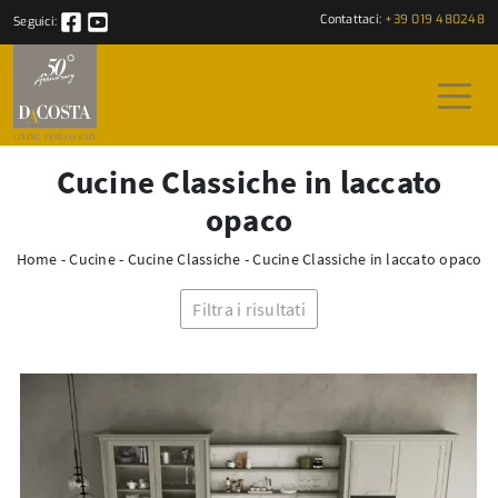
Contattaci:
+39 019 480248
Seguici:
Cucine Classiche in laccato
opaco
Home
-
Cucine
-
Cucine Classiche
-
Cucine Classiche in laccato opaco
Filtra i risultati