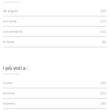
ad angolo
20
con isola
17
con penisola
11
in linea
8
I più visti a :
Cuneo
26
Genova
21
Imperia
18