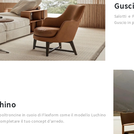
Gusc
Salotti e 
Guscio in p
hino
poltroncine in cuoio di Flexform come il modello Luchino
completare il tuo concept d'arredo.