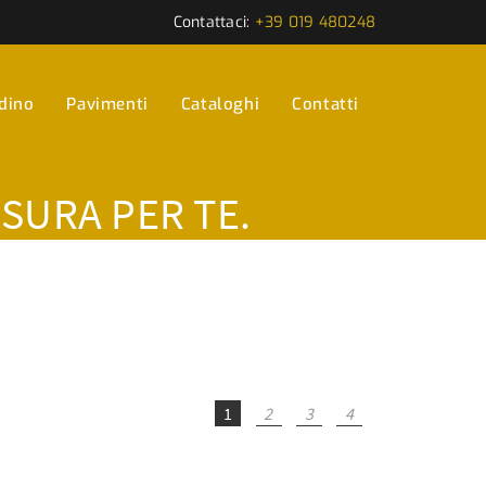
Contattaci:
+39 019 480248
rdino
Pavimenti
Cataloghi
Contatti
ISURA PER TE.
1
2
3
4