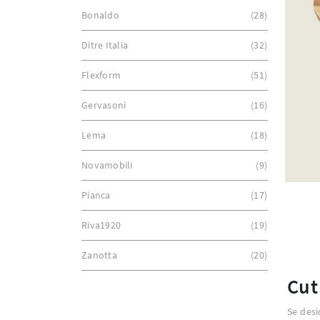
Bonaldo
28
Ditre Italia
32
Flexform
51
Gervasoni
16
Lema
18
Novamobili
9
Pianca
17
Riva1920
19
Zanotta
20
Cut
Se desi