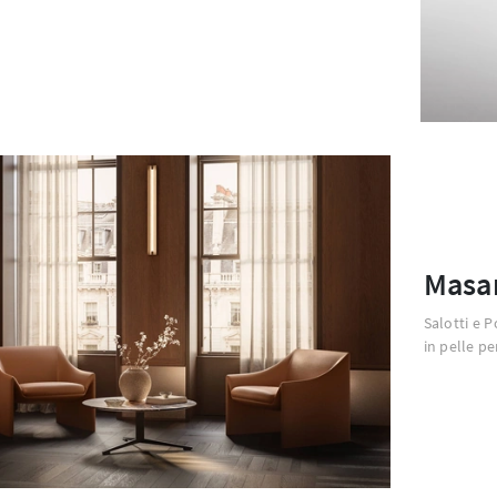
Masa
Salotti e 
in pelle per