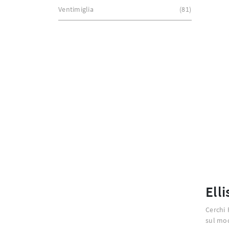
Ventimiglia
81
Ell
Cerchi 
sul mod