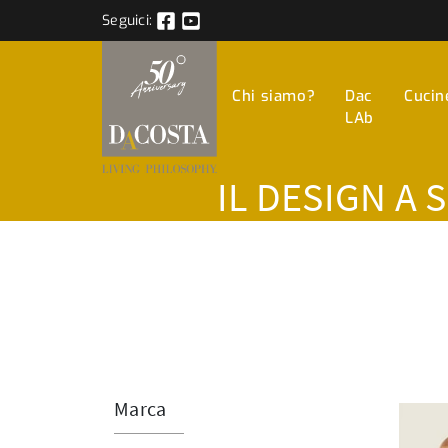
Seguici:
Chi siamo?
Dac
Cucin
LAb
IL DESIGN A 
Marca