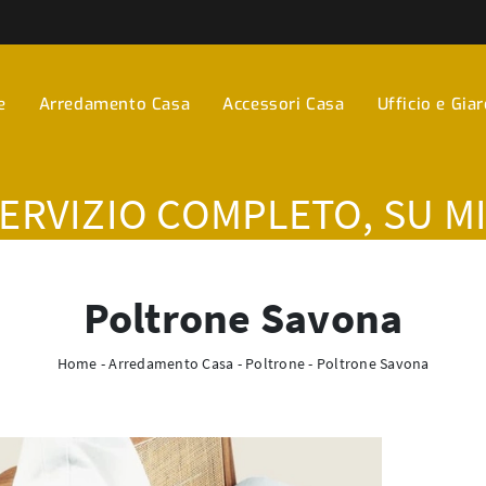
e
Arredamento Casa
Accessori Casa
Ufficio e Gia
SERVIZIO COMPLETO, SU M
Poltrone Savona
Home
-
Arredamento Casa
-
Poltrone
-
Poltrone Savona