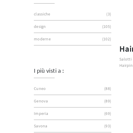
classiche
3
design
105
moderne
102
Hai
Salotti
Hairpin
I più visti a :
Cuneo
88
Genova
89
Imperia
69
Savona
93