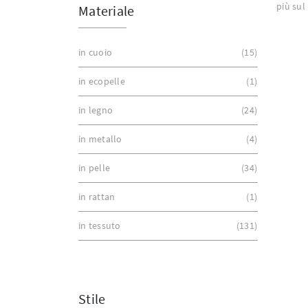
più sul
Materiale
in cuoio
15
in ecopelle
1
in legno
24
in metallo
4
in pelle
34
in rattan
1
in tessuto
131
Stile