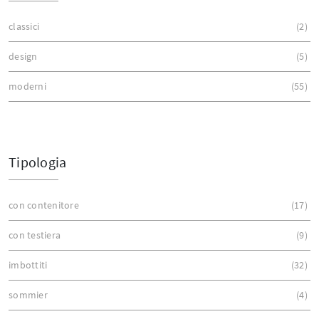
classici
2
design
5
moderni
55
Tipologia
con contenitore
17
con testiera
9
imbottiti
32
sommier
4