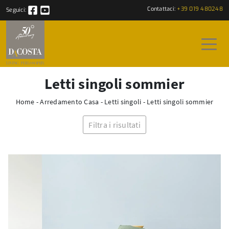
Contattaci:
+39 019 480248
Seguici:
Letti singoli sommier
Home
-
Arredamento Casa
-
Letti singoli
-
Letti singoli sommier
Filtra i risultati