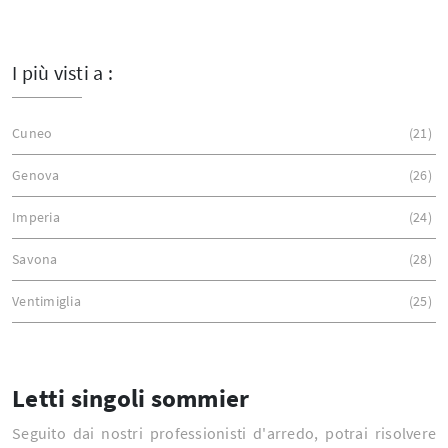
I più visti a :
Cuneo
21
Genova
26
Imperia
24
Savona
28
Ventimiglia
25
Letti singoli sommier
Seguito dai nostri professionisti d'arredo, potrai risolvere