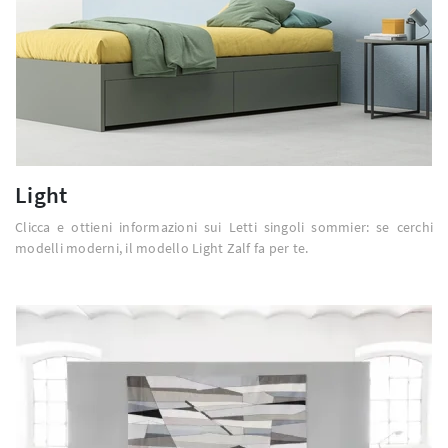
Light
Clicca e ottieni informazioni sui Letti singoli sommier: se cerchi
modelli moderni, il modello Light Zalf fa per te.