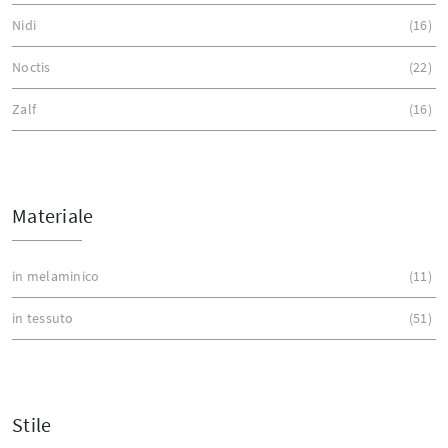
Nidi
16
Noctis
22
Zalf
16
Materiale
in melaminico
11
in tessuto
51
Stile