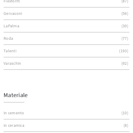
Flexform
87
Gervasoni
56
LaPalma
30
Roda
77
Talenti
193
Varaschin
92
Materiale
in cemento
10
in ceramica
8