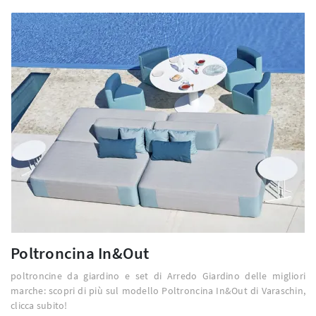
Poltroncina In&Out
poltroncine da giardino e set di Arredo Giardino delle migliori
marche: scopri di più sul modello Poltroncina In&Out di Varaschin,
clicca subito!