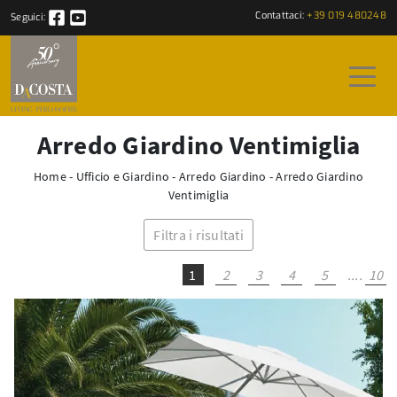
Contattaci:
+39 019 480248
Seguici:
Arredo Giardino Ventimiglia
Home
-
Ufficio e Giardino
-
Arredo Giardino
-
Arredo Giardino
Ventimiglia
Filtra i risultati
1
2
3
4
5
....
10