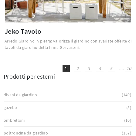
Jeko Tavolo
Arredo Giardino in pietra: valorizza il giardino con svariate offerte di
tavoli da giardino della firma Gervasoni.
1
2
3
4
5
....
10
Prodotti per esterni
divani da giardino
149
gazebo
5
ombrelloni
10
poltroncine da giardino
157