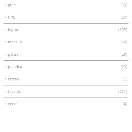
in gres
33
in HPL
26
in legno
105
in metallo
99
in pietra
28
in plastica
29
in rattan
1
in tessuto
214
in vetro
4