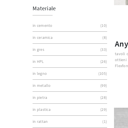
Materiale
in cemento
10
in ceramica
8
Any
in gres
33
tavoli 
ottien
in HPL
26
Flexfor
in legno
105
in metallo
99
in pietra
28
in plastica
29
in rattan
1