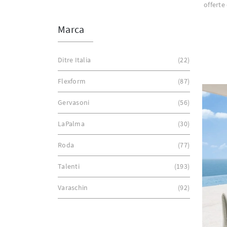
offerte
Marca
Ditre Italia
22
Flexform
87
Gervasoni
56
LaPalma
30
Roda
77
Talenti
193
Varaschin
92