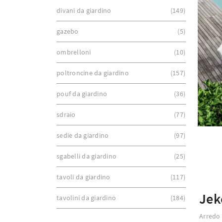
divani da giardino
149
gazebo
5
ombrelloni
10
poltroncine da giardino
157
pouf da giardino
36
sdraio
77
sedie da giardino
97
sgabelli da giardino
25
tavoli da giardino
117
Jek
tavolini da giardino
184
Arredo 