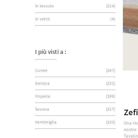
in tessuto
214
in vetro
4
I più visti a :
Cuneo
247
Genova
231
Imperia
186
Savona
217
Zef
Ventimiglia
233
Una ric
nostro
Tavolin