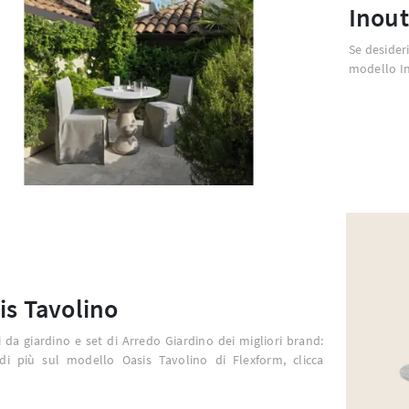
Inout
Se desideri
modello In
is Tavolino
i da giardino e set di Arredo Giardino dei migliori brand:
 di più sul modello Oasis Tavolino di Flexform, clicca