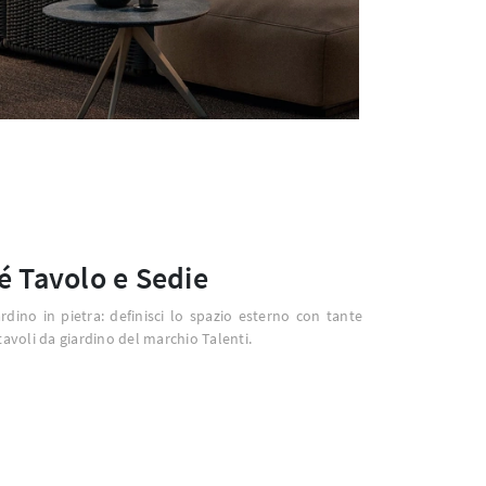
é Tavolo e Sedie
rdino in pietra: definisci lo spazio esterno con tante
tavoli da giardino del marchio Talenti.