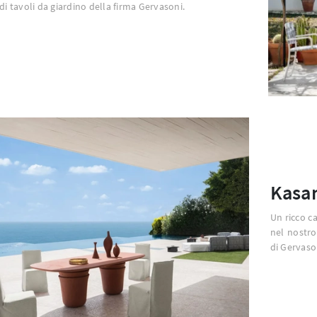
 di tavoli da giardino della firma Gervasoni.
Kasa
Un ricco ca
nel nostro
di Gervaso