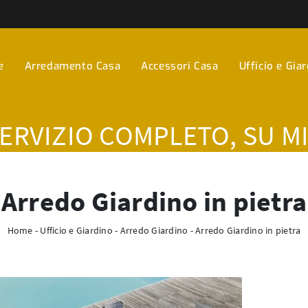
e
Arredamento Casa
Accessori Casa
Ufficio e Gia
SERVIZIO COMPLETO, SU M
Arredo Giardino in pietra
Home
-
Ufficio e Giardino
-
Arredo Giardino
-
Arredo Giardino in pietra