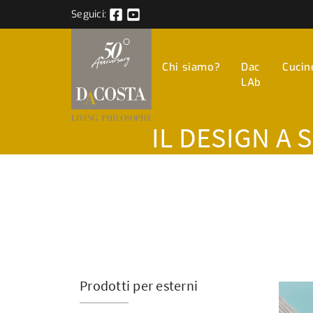
Seguici:
Chi siamo?
Dac
Cucin
LAb
IL DESIGN A 
Prodotti per esterni