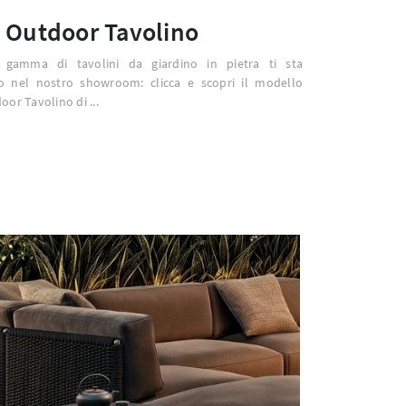
 Outdoor Tavolino
 gamma di tavolini da giardino in pietra ti sta
o nel nostro showroom: clicca e scopri il modello
or Tavolino di ...