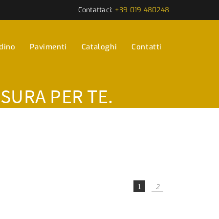
Contattaci:
+39 019 480248
rdino
Pavimenti
Cataloghi
Contatti
ISURA PER TE.
1
2