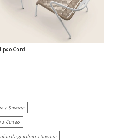
lipso Cord
ino a Savona
o a Cuneo
olini da giardino a Savona