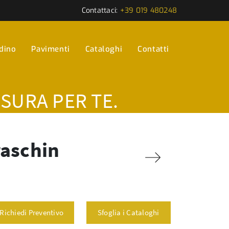
Contattaci:
+39 019 480248
rdino
Pavimenti
Cataloghi
Contatti
ISURA PER TE.
raschin
Richiedi Preventivo
Sfoglia i Cataloghi