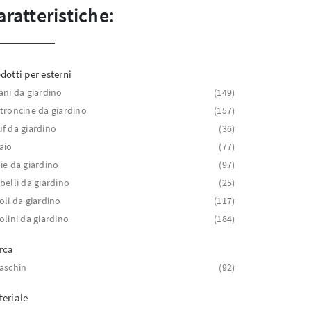
aratteristiche:
dotti per esterni
ani da giardino
149
troncine da giardino
157
f da giardino
36
aio
77
ie da giardino
97
belli da giardino
25
oli da giardino
117
olini da giardino
184
rca
aschin
92
eriale