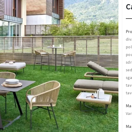
C
Pro
div
pol
pou
sdr
sed
sga
tav
tav
Ma
Var
Mat