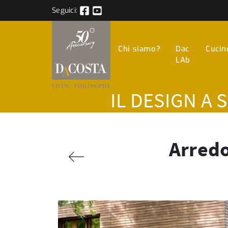
Seguici:
Chi siamo?
Dac
Cucin
LAb
IL DESIGN A 
Arredo