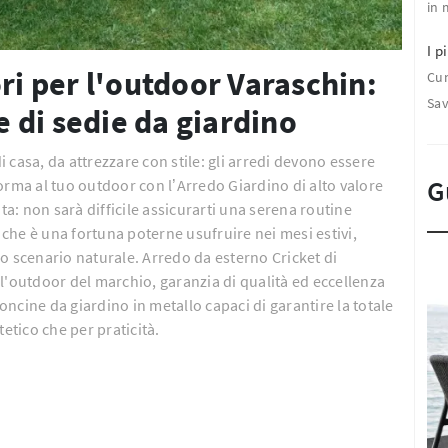
in 
I pi
ori per l'outdoor Varaschin:
Cu
Sa
ie di sedie da giardino
di casa, da attrezzare con stile: gli arredi devono essere
G
 forma al tuo outdoor con l’Arredo Giardino di alto valore
: non sarà difficile assicurarti una serena routine
che è una fortuna poterne usufruire nei mesi estivi,
o scenario naturale. Arredo da esterno Cricket di
r l'outdoor del marchio, garanzia di qualità ed eccellenza
ncine da giardino in metallo capaci di garantire la totale
etico che per praticità.