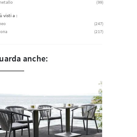
metallo
99
ù visti a :
neo
247
vona
217
uarda anche: