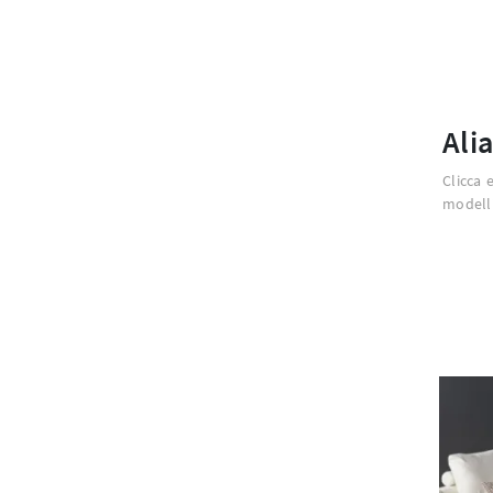
Ali
Clicca 
modelli