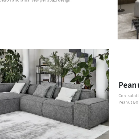
Pean
Con salot
Peanut BX 