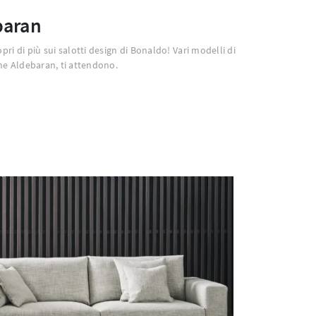
baran
opri di più sui salotti design di Bonaldo! Vari modelli di
me Aldebaran, ti attendono.