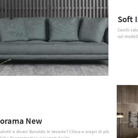
Soft 
Cerchi sal
sul modell
orama New
salotti e divani Bonaldo in tessuto? Clicca e scopri di più
dello Panorama New per spazi design.