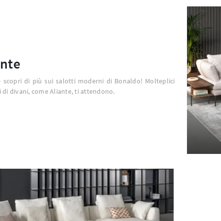
ante
e scopri di più sui salotti moderni di Bonaldo! Molteplici
 di divani, come Aliante, ti attendono.