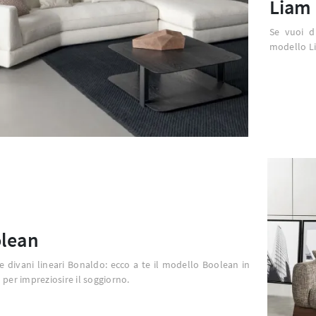
Liam
Se vuoi di
modello Li
lean
 e divani lineari Bonaldo: ecco a te il modello Boolean in
 per impreziosire il soggiorno.