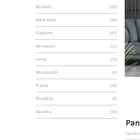
Bonaldo
20
Ditre Italia
36
Flexform
47
Gervasoni
11
Lema
15
Novamobili
8
Pianca
16
Riva1920
8
Zanotta
16
Pan
Cerchi 
sul mo