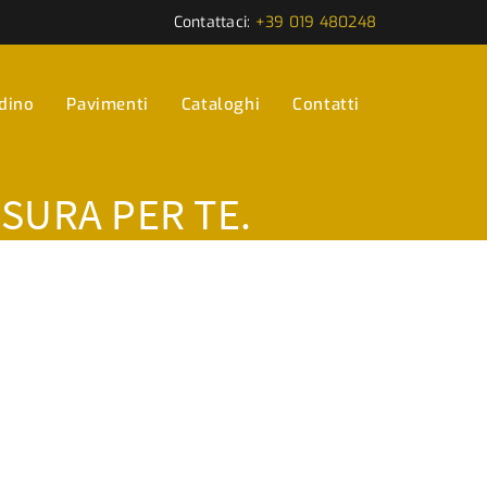
Contattaci:
+39 019 480248
rdino
Pavimenti
Cataloghi
Contatti
ISURA PER TE.