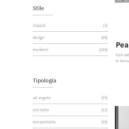
Stile
classici
3
design
68
Pea
moderni
106
Con sal
in tess
Tipologia
ad angolo
35
con letto
13
con penisola
39