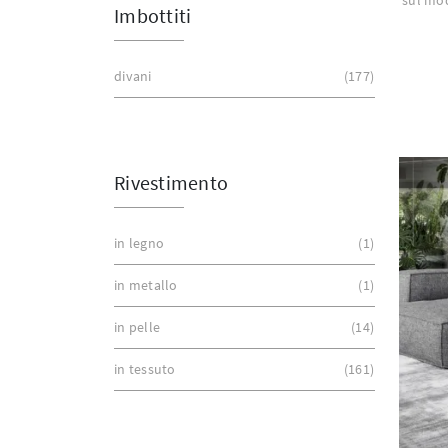
Imbottiti
divani
177
Rivestimento
in legno
1
in metallo
1
in pelle
14
in tessuto
161