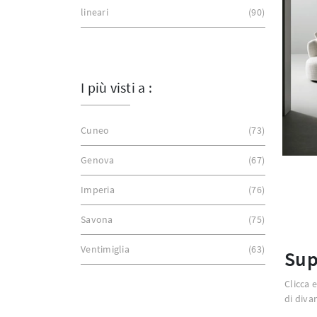
lineari
90
I più visti a :
Cuneo
73
Genova
67
Imperia
76
Savona
75
Ventimiglia
63
Sup
Clicca 
di diva