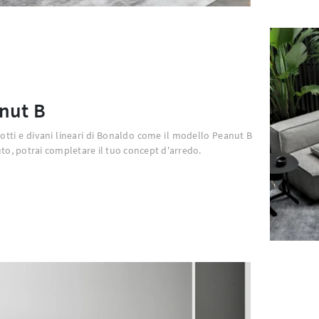
nut B
otti e divani lineari di Bonaldo come il modello Peanut B
uto, potrai completare il tuo concept d'arredo.