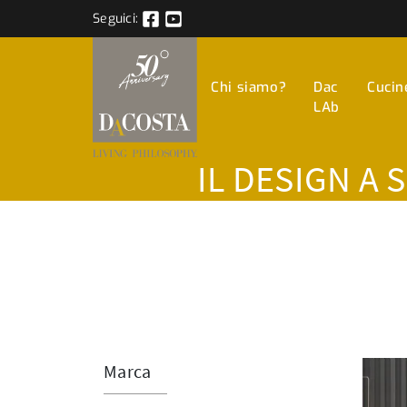
Seguici:
Chi siamo?
Dac
Cucin
LAb
IL DESIGN A 
Marca