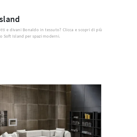
Island
otti e divani Bonaldo in tessuto? Clicca e scopri di più
o Soft Island per spazi moderni.