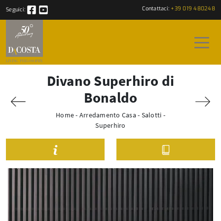
Contattaci:
+39 019 480248
Seguici:
Divano Superhiro di
Bonaldo
Home
-
Arredamento Casa
-
Salotti
-
Superhiro