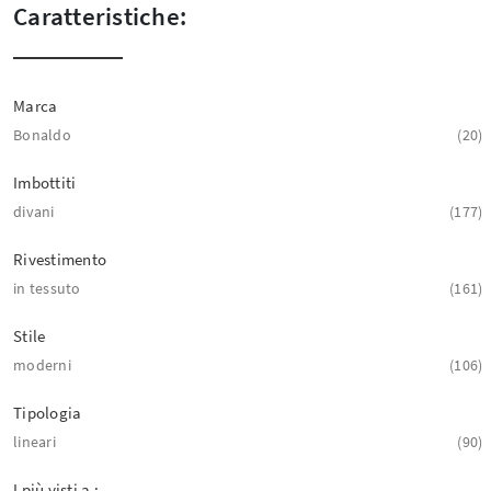
Caratteristiche:
Marca
Bonaldo
20
Imbottiti
divani
177
Rivestimento
in tessuto
161
Stile
moderni
106
Tipologia
lineari
90
I più visti a :