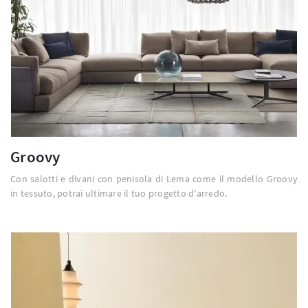
Groovy
Con salotti e divani con penisola di Lema come il modello Groovy
in tessuto, potrai ultimare il tuo progetto d'arredo.