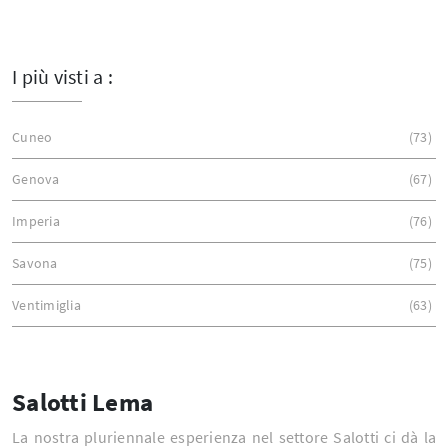
I più visti a :
Cuneo
73
Genova
67
Imperia
76
Savona
75
Ventimiglia
63
Salotti Lema
La nostra pluriennale esperienza nel settore Salotti ci dà la