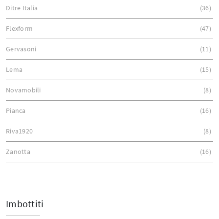
Ditre Italia
36
Flexform
47
Gervasoni
11
Lema
15
Novamobili
8
Pianca
16
Riva1920
8
Zanotta
16
Imbottiti