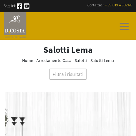
Contattaci:
+39 019 480248
Seguici:
Salotti Lema
Home
-
Arredamento Casa
-
Salotti
-
Salotti Lema
Filtra i risultati