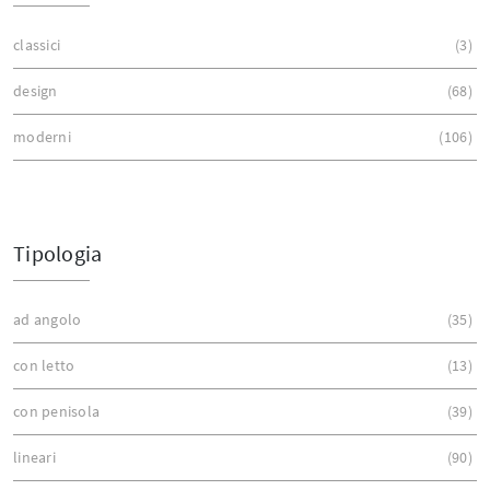
classici
3
design
68
moderni
106
Tipologia
ad angolo
35
con letto
13
con penisola
39
lineari
90