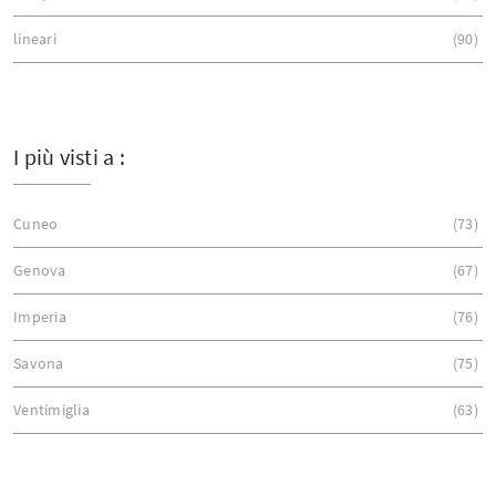
lineari
90
I più visti a :
Cuneo
73
Genova
67
Imperia
76
Savona
75
Ventimiglia
63