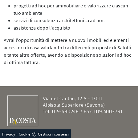
progetti ad hoc per ammobiliare e valorizzare ciascun
tuo ambiente
servizi di consulenza architettonica ad hoc
assistenza dopo l'acquisto
Avrai l'opportunità di mettere a nuovo i mobili ed elementi
accessori di casa valutando fra differenti proposte di Salotti
e tante altre offerte, avendo a disposizione soluzioni ad hoc
di ottima fattura.
Via del Cantau, 12 A - 17011
Albisola Superiore (Savona)
Tel. 019-480248 / Fax: 019.4003791
-
Email:
dac@dacostadesign.it
Privacy
Cookie
Gestisci i consensi