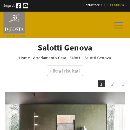
Contattaci:
+39 019 480248
Seguici:
Salotti Genova
Home
-
Arredamento Casa
-
Salotti
-
Salotti Genova
Filtra i risultati
1
2
3