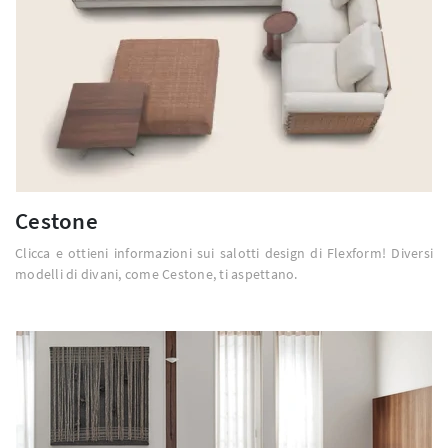
Cestone
Clicca e ottieni informazioni sui salotti design di Flexform! Diversi
modelli di divani, come Cestone, ti aspettano.