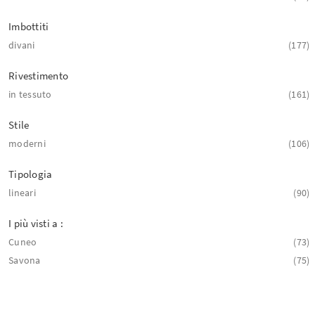
Imbottiti
divani
177
Rivestimento
in tessuto
161
Stile
moderni
106
Tipologia
lineari
90
I più visti a :
Cuneo
73
Savona
75