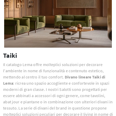
Taiki
Il catalogo Lema offre molteplici soluzioni per decorare
l'ambiente in nome di funzionalità e contenuto estetico,
mettendo al centro il tuo comfort.
Divano lineare Taiki di
Lema
: ricrea uno spazio accogliente e confortevole in spazi
moderni di gran classe. I nostri Salotti sono progettati per
essere abbinati a accessori di ogni genere, come tavolini,
abat jour e piantane o in combinazione con ulteriori divani in
tessuto. La serie di divani del brand in questione propone
molteplici soluzioni peculiari per decorare il living in nome di