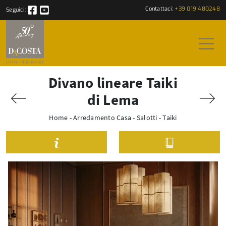
Contattaci:
+39 019 480248
Seguici:
Divano lineare Taiki
di Lema
Home
-
Arredamento Casa
-
Salotti
-
Taiki