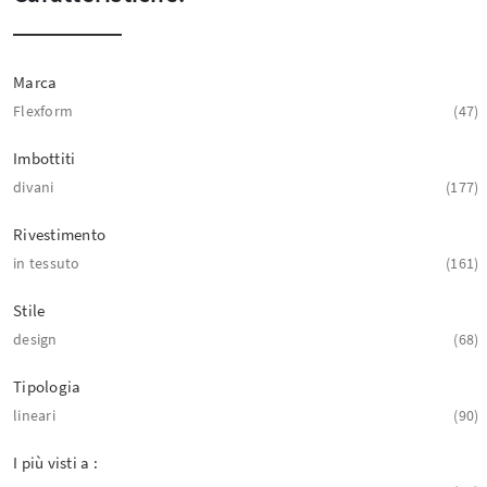
Marca
Flexform
47
Imbottiti
divani
177
Rivestimento
in tessuto
161
Stile
design
68
Tipologia
lineari
90
I più visti a :