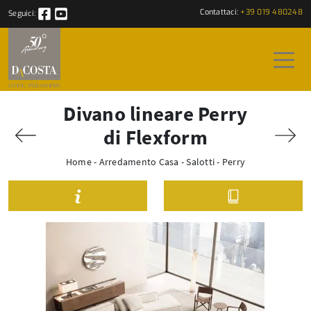
Contattaci:
+39 019 480248
Seguici:
Divano lineare Perry
di Flexform
Home
-
Arredamento Casa
-
Salotti
-
Perry