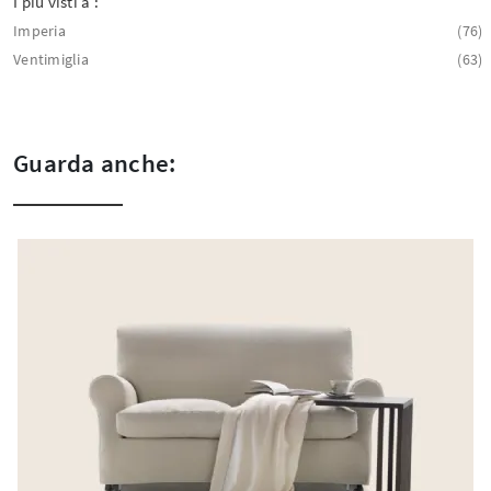
I più visti a :
Imperia
76
Ventimiglia
63
Guarda anche: