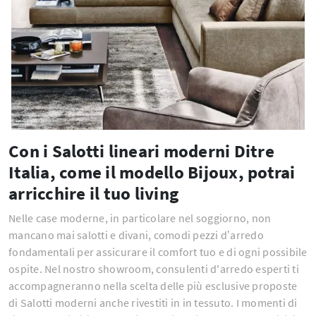
Con i Salotti lineari moderni Ditre
Italia, come il modello Bijoux, potrai
arricchire il tuo living
Nelle case moderne, in particolare nel soggiorno, non
mancano mai salotti e divani, comodi pezzi d’arredo
fondamentali per assicurare il comfort tuo e di ogni possibile
ospite. Nel nostro showroom, consulenti d'arredo esperti ti
accompagneranno nella scelta delle più esclusive proposte
di Salotti moderni anche rivestiti in in tessuto. I momenti di