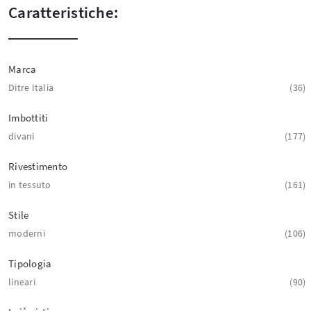
Caratteristiche:
Marca
Ditre Italia
36
Imbottiti
divani
177
Rivestimento
in tessuto
161
Stile
moderni
106
Tipologia
lineari
90