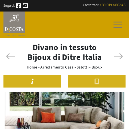
Contattaci:
+39 019 480248
Seguici:
Divano in tessuto
Bijoux di Ditre Italia
Home
-
Arredamento Casa
-
Salotti
-
Bijoux