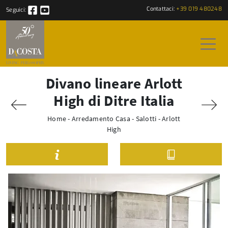
Contattaci:
+39 019 480248
Seguici:
Divano lineare Arlott
High di Ditre Italia
Home
-
Arredamento Casa
-
Salotti
-
Arlott
High