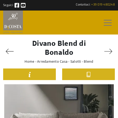
Contattaci:
+39 019 480248
Seguici:
Divano Blend di
Bonaldo
Home
-
Arredamento Casa
-
Salotti
-
Blend