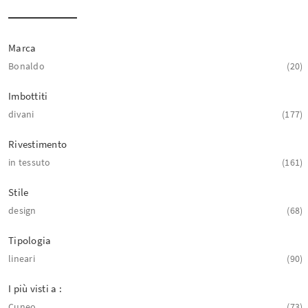
Marca
Bonaldo
20
Imbottiti
divani
177
Rivestimento
in tessuto
161
Stile
design
68
Tipologia
lineari
90
I più visti a :
Cuneo
73