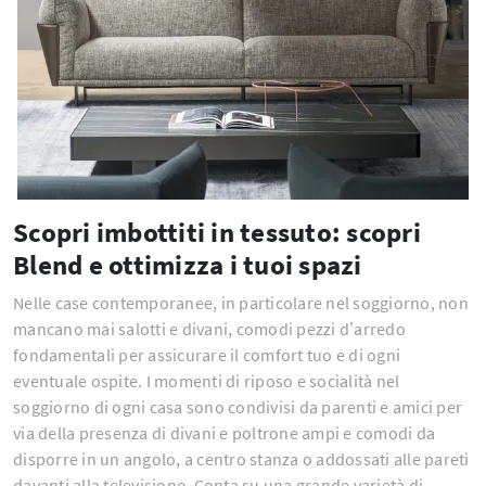
Scopri imbottiti in tessuto: scopri
Blend e ottimizza i tuoi spazi
Nelle case contemporanee, in particolare nel soggiorno, non
mancano mai salotti e divani, comodi pezzi d’arredo
fondamentali per assicurare il comfort tuo e di ogni
eventuale ospite. I momenti di riposo e socialità nel
soggiorno di ogni casa sono condivisi da parenti e amici per
via della presenza di divani e poltrone ampi e comodi da
disporre in un angolo, a centro stanza o addossati alle pareti
davanti alla televisione. Conta su una grande varietà di