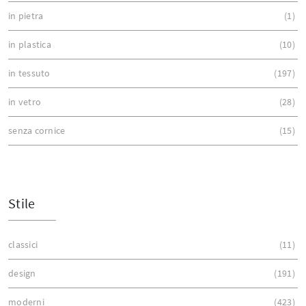
in pietra
1
in plastica
10
in tessuto
197
in vetro
28
senza cornice
15
Stile
classici
11
design
191
moderni
423