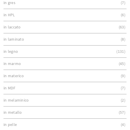
in gres
7
in HPL
6
in laccato
63
in laminato
8
in legno
131
in marmo
45
in materico
9
in MDF
7
in melaminico
2
in metallo
57
in pelle
4