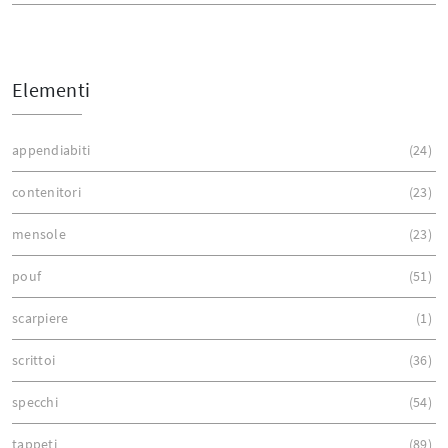
Elementi
appendiabiti
24
contenitori
23
mensole
23
pouf
51
scarpiere
1
scrittoi
36
specchi
54
tappeti
89