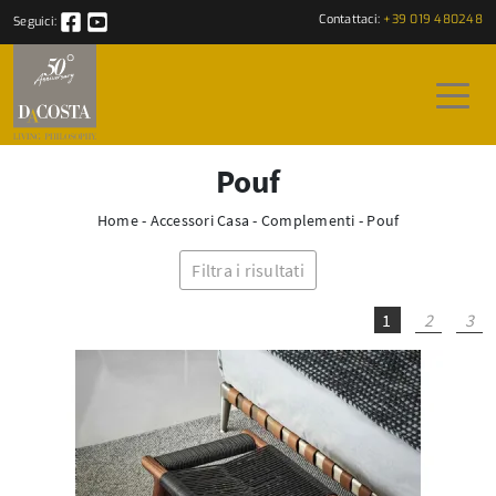
Contattaci:
+39 019 480248
Seguici:
Pouf
Home
-
Accessori Casa
-
Complementi
-
Pouf
Filtra i risultati
1
2
3