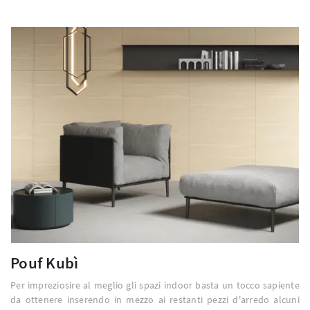
Pouf Kubì
Per impreziosire al meglio gli spazi indoor basta un tocco sapiente
da ottenere inserendo in mezzo ai restanti pezzi d'arredo alcuni