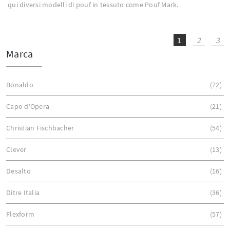
qui diversi modelli di pouf in tessuto come Pouf Mark.
1
2
3
Marca
Bonaldo
72
Capo d'Opera
21
Christian Fischbacher
54
Clever
13
Desalto
16
Ditre Italia
36
Flexform
57