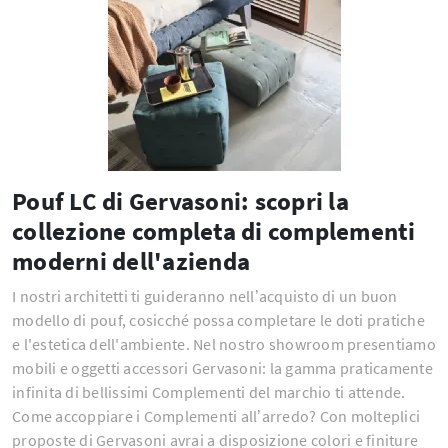
Pouf LC di Gervasoni: scopri la
collezione completa di complementi
moderni dell'azienda
I nostri architetti ti guideranno nell’acquisto di un buon
modello di pouf, cosicché possa completare le doti pratiche
e l'estetica dell'ambiente. Nel nostro showroom presentiamo
mobili e oggetti accessori Gervasoni: la gamma praticamente
infinita di bellissimi Complementi del marchio ti attende.
Come accoppiare i Complementi all’arredo? Con molteplici
proposte di Gervasoni avrai a disposizione colori e finiture