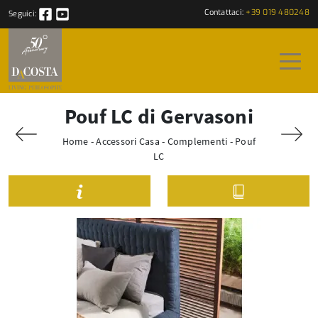
Contattaci:
+39 019 480248
Seguici:
Pouf LC di Gervasoni
Home
-
Accessori Casa
-
Complementi
-
Pouf
LC