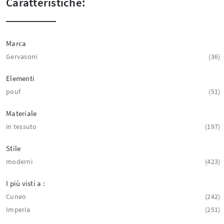
Caratteristiche:
Marca
Gervasoni
36
Elementi
pouf
51
Materiale
in tessuto
197
Stile
moderni
423
I più visti a :
Cuneo
242
Imperia
251