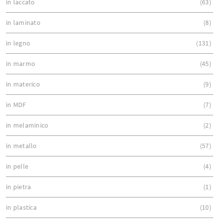
in laccato
63
in laminato
8
in legno
131
in marmo
45
in materico
9
in MDF
7
in melaminico
2
in metallo
57
in pelle
4
in pietra
1
in plastica
10