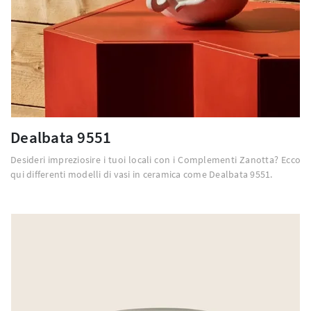
Dealbata 9551
Desideri impreziosire i tuoi locali con i Complementi Zanotta? Ecco
qui differenti modelli di vasi in ceramica come Dealbata 9551.