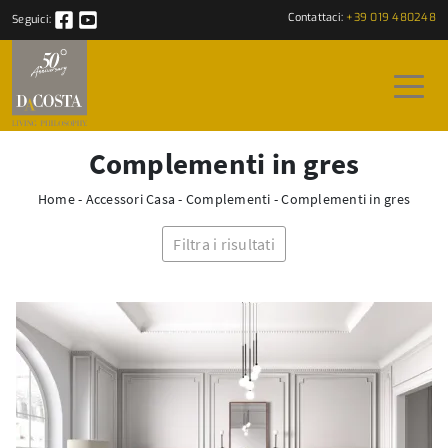
Contattaci:
+39 019 480248
Seguici:
Complementi in gres
Home
-
Accessori Casa
-
Complementi
-
Complementi in gres
Filtra i risultati