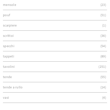
mensole
23
pouf
51
scarpiere
1
scrittoi
36
specchi
54
tappeti
89
tavolini
251
tende
55
tende a rullo
14
vasi
4