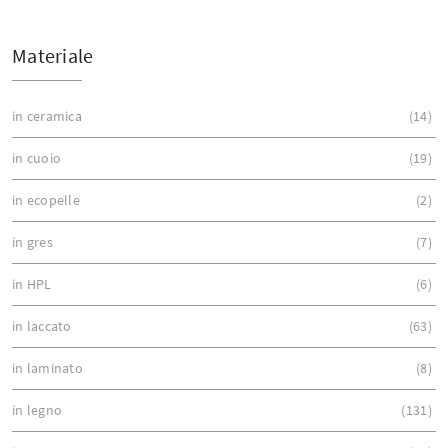
Materiale
in ceramica
14
in cuoio
19
in ecopelle
2
in gres
7
in HPL
6
in laccato
63
in laminato
8
in legno
131