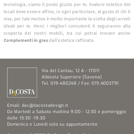
tecnologia, siamo il posto giusto per te. Ilvalore estetico dei
locali deve essere affine, in ogni particolare, al gusto di chi li
vive, per tale motivo è molto importante la scelta degli arredi
ideali per te. Vieni: i migliori consulenti ti seguiranno alla
scoperta dei nostri mobili, tra cui potrai trovare anche
Complementi
in gres
dall'estetica raffinata.
Via del Cantau, 12 A - 17011
Albisola Superiore (Savona)
Tel. 019-480248 / Fax: 019.4003791
Email:
dac@dacostadesign.it
Da Martedi a Sabato mattina 9:00 - 12:30 e pomeriggio
dalle 15:30 -19:30
Domenica e Lunedi solo su appuntamento