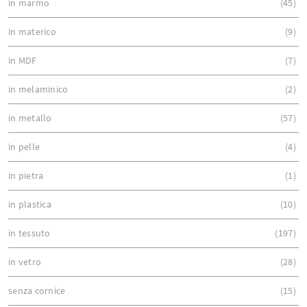
in marmo
45
in materico
9
in MDF
7
in melaminico
2
in metallo
57
in pelle
4
in pietra
1
in plastica
10
in tessuto
197
in vetro
28
senza cornice
15