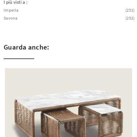
I più visti a :
Imperia
251
Savona
252
Guarda anche: