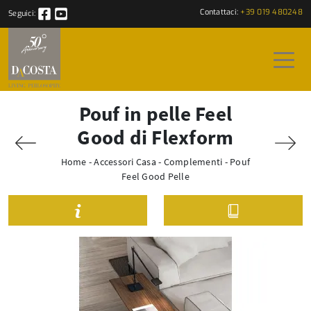
Contattaci:
+39 019 480248
Seguici:
Pouf in pelle Feel
Good di Flexform
Home
-
Accessori Casa
-
Complementi
-
Pouf
Feel Good Pelle