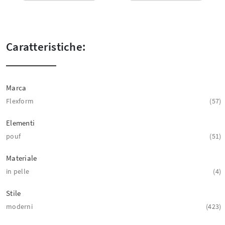
Caratteristiche:
Marca
Flexform
57
Elementi
pouf
51
Materiale
in pelle
4
Stile
moderni
423